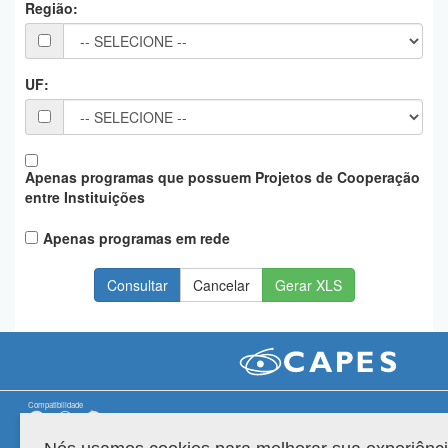
Região:
Planalto
UF:
Apenas programas que possuem Projetos de Cooperação
entre Instituições
Apenas programas em rede
Gerar XLS
Compatibilidade
Versão do sistema: 3.88.9
Copyright 2022 Capes. Todos os direitos reservados.