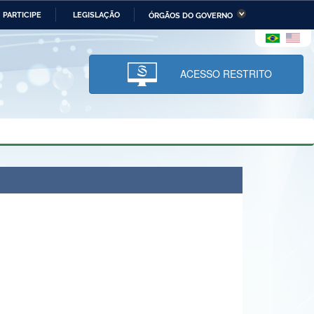
PARTICIPE
LEGISLAÇÃO
ÓRGÃOS DO GOVERNO
stério da Economia
Ministério da Infraestrutura
stério de Minas e Energia
Ministério da Ciência,
Tecnologia, Inovações e
ACESSO RESTRITO
Comunicações
tério da Mulher, da Família
Secretaria-Geral
s Direitos Humanos
lto