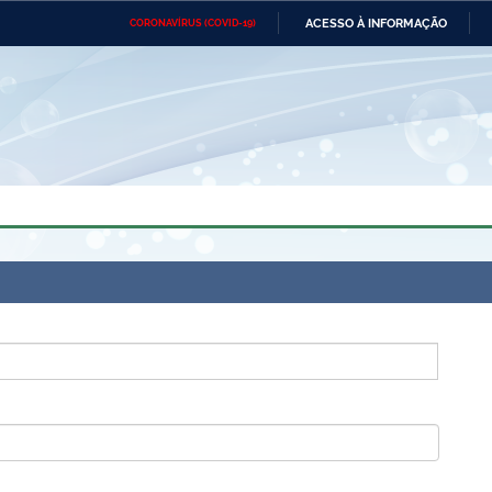
ACESSO À INFORMAÇÃO
CORONAVÍRUS (COVID-19)
Ministério da Defesa
Ministério das Relações
Mini
Exteriores
IR
PARA
O
CONTEÚDO
Ministério da Cidadania
Ministério da Saúde
Mini
Ministério do Desenvolvimento
Controladoria-Geral da União
Minis
Regional
e do
Advocacia-Geral da União
Banco Central do Brasil
Plana