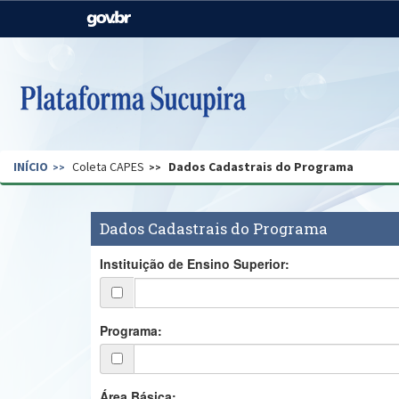
Casa Civil
Ministério da Justiça e
Segurança Pública
Ministério da Agricultura,
Ministério da Educação
Pecuária e Abastecimento
Ministério do Meio Ambiente
Ministério do Turismo
INÍCIO
Coleta CAPES
Dados Cadastrais do Programa
Secretaria de Governo
Gabinete de Segurança
Institucional
Dados Cadastrais do Programa
Instituição de Ensino Superior:
Programa:
Área Básica: