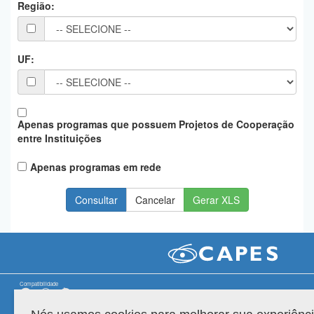
Região:
Planalto
UF:
Apenas programas que possuem Projetos de Cooperação
entre Instituições
Apenas programas em rede
Gerar XLS
Compatibilidade
Versão do sistema: 3.88.9
Copyright 2022 Capes. Todos os direitos reservados.