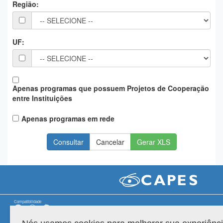
Região:
Planalto
UF:
Apenas programas que possuem Projetos de Cooperação
entre Instituições
Apenas programas em rede
Gerar XLS
Compatibilidade
Versão do sistema: 3.88.9
Copyright 2022 Capes. Todos os direitos reservados.