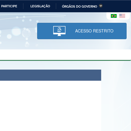
PARTICIPE
LEGISLAÇÃO
ÓRGÃOS DO GOVERNO
stério da Economia
Ministério da Infraestrutura
stério de Minas e Energia
Ministério da Ciência,
Tecnologia, Inovações e
ACESSO RESTRITO
Comunicações
tério da Mulher, da Família
Secretaria-Geral
s Direitos Humanos
lto