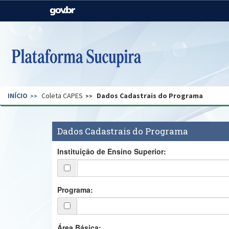
Casa Civil
Ministério da Justiça e
Segurança Pública
Ministério da Agricultura,
Ministério da Educação
Pecuária e Abastecimento
Ministério do Meio Ambiente
Ministério do Turismo
INÍCIO
Coleta CAPES
Dados Cadastrais do Programa
Secretaria de Governo
Gabinete de Segurança
Institucional
Dados Cadastrais do Programa
Instituição de Ensino Superior:
Programa:
Área Básica: