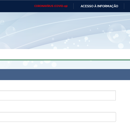
ACESSO À INFORMAÇÃO
CORONAVÍRUS (COVID-19)
Ministério da Defesa
Ministério das Relações
Mini
Exteriores
IR
PARA
O
CONTEÚDO
Ministério da Cidadania
Ministério da Saúde
Mini
Ministério do Desenvolvimento
Controladoria-Geral da União
Minis
Regional
e do
Advocacia-Geral da União
Banco Central do Brasil
Plana