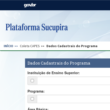
Casa Civil
Ministério da Justiça e
Segurança Pública
Ministério da Agricultura,
Ministério da Educação
Pecuária e Abastecimento
Ministério do Meio Ambiente
Ministério do Turismo
INÍCIO
Coleta CAPES
Dados Cadastrais do Programa
Secretaria de Governo
Gabinete de Segurança
Institucional
Dados Cadastrais do Programa
Instituição de Ensino Superior:
Programa:
Área Básica: