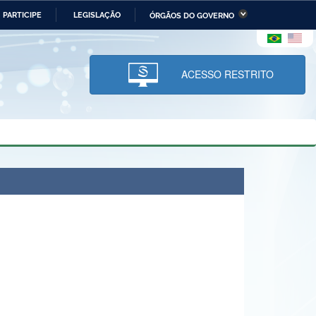
PARTICIPE
LEGISLAÇÃO
ÓRGÃOS DO GOVERNO
stério da Economia
Ministério da Infraestrutura
stério de Minas e Energia
Ministério da Ciência,
Tecnologia, Inovações e
ACESSO RESTRITO
Comunicações
tério da Mulher, da Família
Secretaria-Geral
s Direitos Humanos
lto