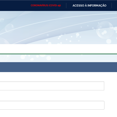
ACESSO À INFORMAÇÃO
CORONAVÍRUS (COVID-19)
Ministério da Defesa
Ministério das Relações
Mini
Exteriores
IR
PARA
O
CONTEÚDO
Ministério da Cidadania
Ministério da Saúde
Mini
Ministério do Desenvolvimento
Controladoria-Geral da União
Minis
Regional
e do
Advocacia-Geral da União
Banco Central do Brasil
Plana