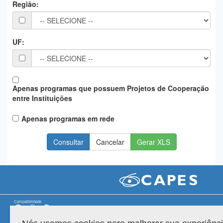
Região:
Planalto
UF:
Apenas programas que possuem Projetos de Cooperação
entre Instituições
Apenas programas em rede
Gerar XLS
Compatibilidade
Versão do sistema: 3.88.9
Copyright 2022 Capes. Todos os direitos reservados.