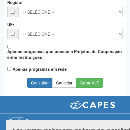
Região:
Planalto
UF:
Apenas programas que possuem Projetos de Cooperação
entre Instituições
Apenas programas em rede
Gerar XLS
Compatibilidade
Versão do sistema: 3.88.9
Copyright 2022 Capes. Todos os direitos reservados.