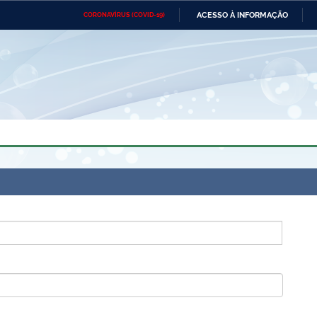
ACESSO À INFORMAÇÃO
CORONAVÍRUS (COVID-19)
Ministério da Defesa
Ministério das Relações
Mini
Exteriores
IR
PARA
O
CONTEÚDO
Ministério da Cidadania
Ministério da Saúde
Mini
Ministério do Desenvolvimento
Controladoria-Geral da União
Minis
Regional
e do
Advocacia-Geral da União
Banco Central do Brasil
Plana