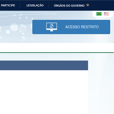
PARTICIPE
LEGISLAÇÃO
ÓRGÃOS DO GOVERNO
stério da Economia
Ministério da Infraestrutura
stério de Minas e Energia
Ministério da Ciência,
Tecnologia, Inovações e
ACESSO RESTRITO
Comunicações
tério da Mulher, da Família
Secretaria-Geral
s Direitos Humanos
lto