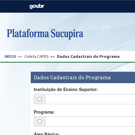
Casa Civil
Ministério da Justiça e
Segurança Pública
Ministério da Agricultura,
Ministério da Educação
Pecuária e Abastecimento
Ministério do Meio Ambiente
Ministério do Turismo
INÍCIO
Coleta CAPES
Dados Cadastrais do Programa
Secretaria de Governo
Gabinete de Segurança
Institucional
Dados Cadastrais do Programa
Instituição de Ensino Superior:
Programa:
Área Básica: