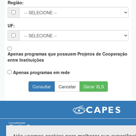
Região:
Planalto
UF:
Apenas programas que possuem Projetos de Cooperação
entre Instituições
Apenas programas em rede
Gerar XLS
Compatibilidade
Versão do sistema: 3.88.9
Copyright 2022 Capes. Todos os direitos reservados.