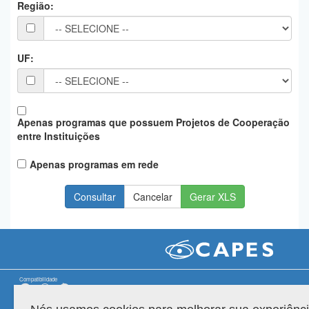
Região:
Planalto
UF:
Apenas programas que possuem Projetos de Cooperação
entre Instituições
Apenas programas em rede
Gerar XLS
Compatibilidade
Versão do sistema: 3.88.9
Copyright 2022 Capes. Todos os direitos reservados.