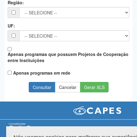
Região:
Planalto
UF:
Apenas programas que possuem Projetos de Cooperação
entre Instituições
Apenas programas em rede
Gerar XLS
Compatibilidade
Versão do sistema: 3.88.9
Copyright 2022 Capes. Todos os direitos reservados.