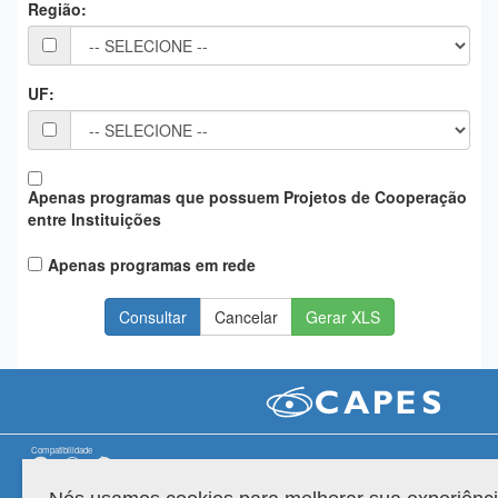
Região:
Planalto
UF:
Apenas programas que possuem Projetos de Cooperação
entre Instituições
Apenas programas em rede
Gerar XLS
Compatibilidade
Versão do sistema: 3.88.9
Copyright 2022 Capes. Todos os direitos reservados.