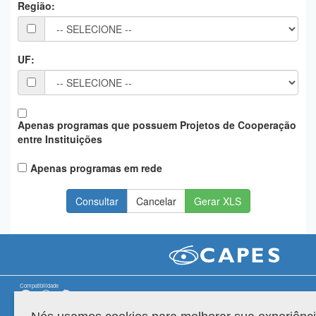
Região:
Planalto
UF:
Apenas programas que possuem Projetos de Cooperação
entre Instituições
Apenas programas em rede
Gerar XLS
Compatibilidade
Versão do sistema: 3.88.9
Copyright 2022 Capes. Todos os direitos reservados.