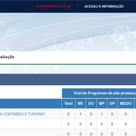
ACESSO À INFORMAÇÃO
CORONAVÍRUS (COVID-19)
Ministério da Defesa
Ministério das Relações
Mini
Exteriores
IR
PARA
O
CONTEÚDO
Ministério da Cidadania
Ministério da Saúde
Mini
Ministério do Desenvolvimento
Controladoria-Geral da União
Minis
Regional
e do
valiação
Advocacia-Geral da União
Banco Central do Brasil
Plana
Total de Programas de pós-grad
Total
ME
DO
MP
DP
ME/DO
S CONTÁBEIS E TURISMO
2
1
0
1
0
0
0
0
0
0
0
0
0
0
0
0
0
0