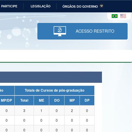
PARTICIPE
LEGISLAÇÃO
ÓRGÃOS DO GOVERNO
stério da Economia
Ministério da Infraestrutura
stério de Minas e Energia
Ministério da Ciência,
Tecnologia, Inovações e
ACESSO RESTRITO
Comunicações
tério da Mulher, da Família
Secretaria-Geral
s Direitos Humanos
lto
uação
Totais de Cursos de pós-graduação
MP/DP
Total
ME
DO
MP
DP
0
3
1
0
2
0
0
0
0
0
0
0
0
0
0
0
0
0