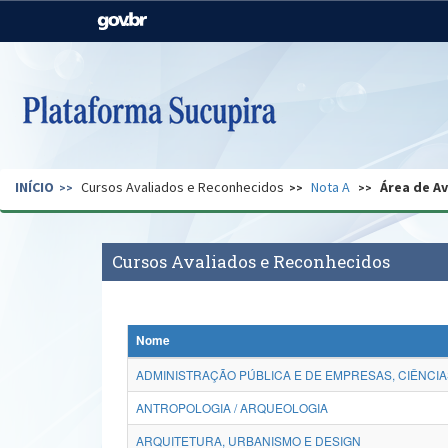
Casa Civil
Ministério da Justiça e
Segurança Pública
Ministério da Agricultura,
Ministério da Educação
Pecuária e Abastecimento
Ministério do Meio Ambiente
Ministério do Turismo
INÍCIO
Cursos Avaliados e Reconhecidos
Nota A
Área de A
Secretaria de Governo
Gabinete de Segurança
Institucional
Cursos Avaliados e Reconhecidos
Nome
ADMINISTRAÇÃO PÚBLICA E DE EMPRESAS, CIÊNCIA
ANTROPOLOGIA / ARQUEOLOGIA
ARQUITETURA, URBANISMO E DESIGN