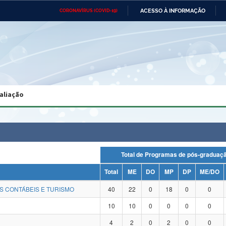
ACESSO À INFORMAÇÃO
CORONAVÍRUS (COVID-19)
Ministério da Defesa
Ministério das Relações
Mini
Exteriores
IR
PARA
O
CONTEÚDO
Ministério da Cidadania
Ministério da Saúde
Mini
Ministério do Desenvolvimento
Controladoria-Geral da União
Minis
Regional
e do
aliação
Advocacia-Geral da União
Banco Central do Brasil
Plana
Total de Programas de pós-gradu
Total
ME
DO
MP
DP
ME/DO
S CONTÁBEIS E TURISMO
40
22
0
18
0
0
10
10
0
0
0
0
4
2
0
2
0
0