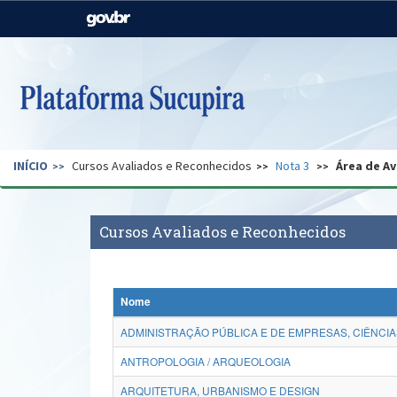
Casa Civil
Ministério da Justiça e
Segurança Pública
Ministério da Agricultura,
Ministério da Educação
Pecuária e Abastecimento
Ministério do Meio Ambiente
Ministério do Turismo
INÍCIO
Cursos Avaliados e Reconhecidos
Nota 3
Área de Av
Secretaria de Governo
Gabinete de Segurança
Institucional
Cursos Avaliados e Reconhecidos
Nome
ADMINISTRAÇÃO PÚBLICA E DE EMPRESAS, CIÊNCIA
ANTROPOLOGIA / ARQUEOLOGIA
ARQUITETURA, URBANISMO E DESIGN