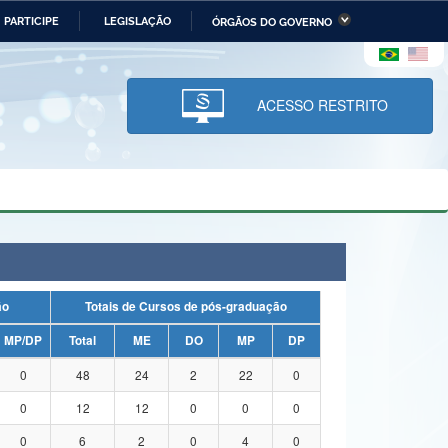
PARTICIPE
LEGISLAÇÃO
ÓRGÃOS DO GOVERNO
stério da Economia
Ministério da Infraestrutura
stério de Minas e Energia
Ministério da Ciência,
Tecnologia, Inovações e
ACESSO RESTRITO
Comunicações
tério da Mulher, da Família
Secretaria-Geral
s Direitos Humanos
lto
ação
Totais de Cursos de pós-graduação
MP/DP
Total
ME
DO
MP
DP
0
48
24
2
22
0
0
12
12
0
0
0
0
6
2
0
4
0