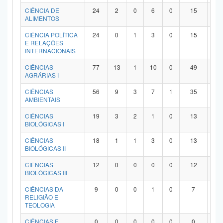
Planalto
CIÊNCIA DE
24
2
0
6
0
15
1
ALIMENTOS
CIÊNCIA POLÍTICA
24
0
1
3
0
15
5
E RELAÇÕES
INTERNACIONAIS
CIÊNCIAS
77
13
1
10
0
49
4
AGRÁRIAS I
CIÊNCIAS
56
9
3
7
1
35
1
AMBIENTAIS
CIÊNCIAS
19
3
2
1
0
13
0
BIOLÓGICAS I
CIÊNCIAS
18
1
1
3
0
13
0
BIOLÓGICAS II
CIÊNCIAS
12
0
0
0
0
12
0
BIOLÓGICAS III
CIÊNCIAS DA
9
0
0
1
0
7
1
RELIGIÃO E
TEOLOGIA
CIÊNCIAS E
0
0
0
0
0
0
0