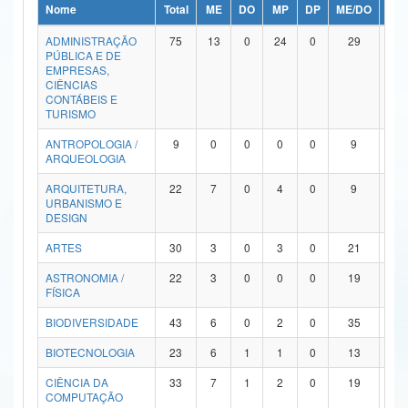
Nome
Total
ME
DO
MP
DP
ME/DO
MP/
Ministério da Ciência, Tecnologia, Inovações e Comunicações
ADMINISTRAÇÃO
75
13
0
24
0
29
9
PÚBLICA E DE
Ministério do Meio Ambiente
EMPRESAS,
CIÊNCIAS
Ministério do Turismo
CONTÁBEIS E
TURISMO
Ministério do Desenvolvimento Regional
ANTROPOLOGIA /
9
0
0
0
0
9
0
ARQUEOLOGIA
Controladoria-Geral da União
ARQUITETURA,
22
7
0
4
0
9
2
URBANISMO E
Ministério da Mulher, da Família e dos Direitos Humanos
DESIGN
Secretaria-Geral
ARTES
30
3
0
3
0
21
3
ASTRONOMIA /
22
3
0
0
0
19
0
Secretaria de Governo
FÍSICA
Gabinete de Segurança Institucional
BIODIVERSIDADE
43
6
0
2
0
35
0
Advocacia-Geral da União
BIOTECNOLOGIA
23
6
1
1
0
13
2
CIÊNCIA DA
33
7
1
2
0
19
4
Banco Central do Brasil
COMPUTAÇÃO