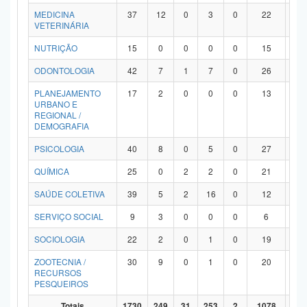
MEDICINA
37
12
0
3
0
22
0
VETERINÁRIA
NUTRIÇÃO
15
0
0
0
0
15
0
ODONTOLOGIA
42
7
1
7
0
26
1
PLANEJAMENTO
17
2
0
0
0
13
2
URBANO E
REGIONAL /
DEMOGRAFIA
PSICOLOGIA
40
8
0
5
0
27
0
QUÍMICA
25
0
2
2
0
21
0
SAÚDE COLETIVA
39
5
2
16
0
12
4
SERVIÇO SOCIAL
9
3
0
0
0
6
0
SOCIOLOGIA
22
2
0
1
0
19
0
ZOOTECNIA /
30
9
0
1
0
20
0
RECURSOS
PESQUEIROS
Totais
1730
249
31
253
2
1078
11