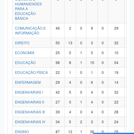
HUMANIDADES
PARA A
EDUCAÇÃO
BÁSICA
COMUNICAÇÃO E
46
2
0
9
0
29
6
INFORMAÇÃO
DIREITO
50
13
0
3
0
32
2
ECONOMIA
25
5
1
5
0
10
4
EDUCAÇÃO
98
8
1
15
0
54
2
EDUCAÇÃO FÍSICA
22
1
0
1
0
19
1
ENFERMAGEM
29
4
0
6
0
14
5
ENGENHARIAS I
42
5
0
4
0
32
1
ENGENHARIAS II
27
0
1
4
0
22
0
ENGENHARIAS III
39
4
0
4
0
28
3
ENGENHARIAS IV
34
5
2
3
0
24
0
ENSINO
87
12
1
36
0
25
1