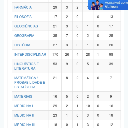
FARMÁCIA
29
3
2
1
0
21
2
FILOSOFIA
17
2
0
1
0
13
1
GEOCIÊNCIAS
21
3
0
1
0
17
0
GEOGRAFIA
35
7
0
2
0
25
1
HISTÓRIA
27
3
0
1
0
20
3
INTERDISCIPLINAR
170
26
4
28
1
98
1
LINGUÍSTICA E
53
9
0
5
0
39
0
LITERATURA
MATEMÁTICA /
21
8
2
4
0
7
0
PROBABILIDADE E
ESTATÍSTICA
MATERIAIS
16
5
0
2
0
9
0
MEDICINA I
29
2
1
10
0
16
0
MEDICINA II
23
1
0
3
0
18
1
MEDICINA III
18
0
1
3
0
12
2