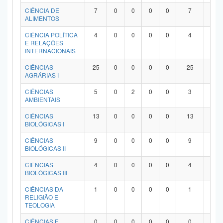
Planalto
CIÊNCIA DE
7
0
0
0
0
7
0
ALIMENTOS
CIÊNCIA POLÍTICA
4
0
0
0
0
4
0
E RELAÇÕES
INTERNACIONAIS
CIÊNCIAS
25
0
0
0
0
25
0
AGRÁRIAS I
CIÊNCIAS
5
0
2
0
0
3
0
AMBIENTAIS
CIÊNCIAS
13
0
0
0
0
13
0
BIOLÓGICAS I
CIÊNCIAS
9
0
0
0
0
9
0
BIOLÓGICAS II
CIÊNCIAS
4
0
0
0
0
4
0
BIOLÓGICAS III
CIÊNCIAS DA
1
0
0
0
0
1
0
RELIGIÃO E
TEOLOGIA
CIÊNCIAS E
0
0
0
0
0
0
0