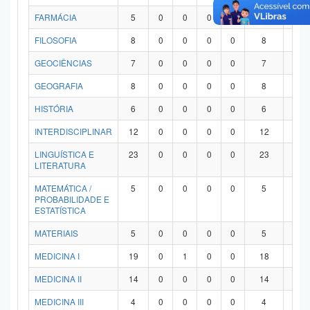
FARMÁCIA
5
0
0
0
0
5
0
FILOSOFIA
8
0
0
0
0
8
0
GEOCIÊNCIAS
7
0
0
0
0
7
0
GEOGRAFIA
8
0
0
0
0
8
0
HISTÓRIA
6
0
0
0
0
6
0
INTERDISCIPLINAR
12
0
0
0
0
12
0
LINGUÍSTICA E
23
0
0
0
0
23
0
LITERATURA
MATEMÁTICA /
5
0
0
0
0
5
0
PROBABILIDADE E
ESTATÍSTICA
MATERIAIS
5
0
0
0
0
5
0
MEDICINA I
19
0
1
0
0
18
0
MEDICINA II
14
0
0
0
0
14
0
MEDICINA III
4
0
0
0
0
4
0