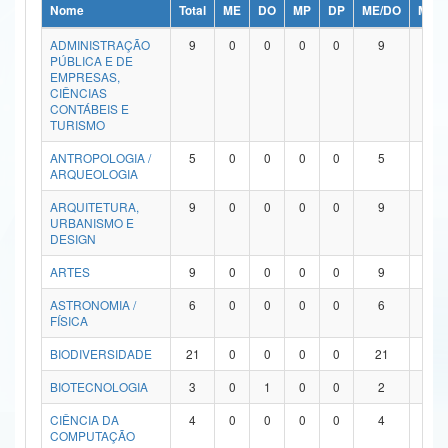
Nome
Total
ME
DO
MP
DP
ME/DO
MP/
Ministério da Ciência, Tecnologia, Inovações e Comunicações
ADMINISTRAÇÃO
9
0
0
0
0
9
0
PÚBLICA E DE
Ministério do Meio Ambiente
EMPRESAS,
CIÊNCIAS
Ministério do Turismo
CONTÁBEIS E
TURISMO
Ministério do Desenvolvimento Regional
ANTROPOLOGIA /
5
0
0
0
0
5
0
ARQUEOLOGIA
Controladoria-Geral da União
ARQUITETURA,
9
0
0
0
0
9
0
URBANISMO E
Ministério da Mulher, da Família e dos Direitos Humanos
DESIGN
Secretaria-Geral
ARTES
9
0
0
0
0
9
0
ASTRONOMIA /
6
0
0
0
0
6
0
Secretaria de Governo
FÍSICA
Gabinete de Segurança Institucional
BIODIVERSIDADE
21
0
0
0
0
21
0
Advocacia-Geral da União
BIOTECNOLOGIA
3
0
1
0
0
2
0
CIÊNCIA DA
4
0
0
0
0
4
0
Banco Central do Brasil
COMPUTAÇÃO