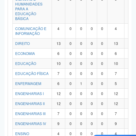
HUMANIDADES
PARA A
EDUCAÇÃO
BÁSICA
COMUNICAÇÃO E
4
0
0
0
0
4
0
INFORMAÇÃO
DIREITO
13
0
0
0
0
13
0
ECONOMIA
6
0
0
0
0
6
0
EDUCAÇÃO
10
0
0
0
0
10
0
EDUCAÇÃO FÍSICA
7
0
0
0
0
7
0
ENFERMAGEM
6
0
1
0
0
5
0
ENGENHARIAS I
12
0
0
0
0
12
0
ENGENHARIAS II
12
0
0
0
0
12
0
ENGENHARIAS III
7
0
0
0
0
7
0
ENGENHARIAS IV
9
0
0
0
0
9
0
ENSINO
4
0
0
0
0
4
0