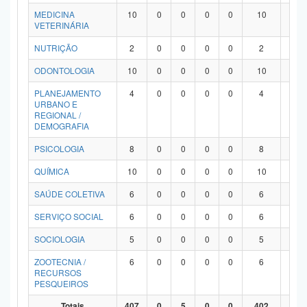
MEDICINA
10
0
0
0
0
10
0
VETERINÁRIA
NUTRIÇÃO
2
0
0
0
0
2
0
ODONTOLOGIA
10
0
0
0
0
10
0
PLANEJAMENTO
4
0
0
0
0
4
0
URBANO E
REGIONAL /
DEMOGRAFIA
PSICOLOGIA
8
0
0
0
0
8
0
QUÍMICA
10
0
0
0
0
10
0
SAÚDE COLETIVA
6
0
0
0
0
6
0
SERVIÇO SOCIAL
6
0
0
0
0
6
0
SOCIOLOGIA
5
0
0
0
0
5
0
ZOOTECNIA /
6
0
0
0
0
6
0
RECURSOS
PESQUEIROS
Totais
407
0
5
0
0
402
0