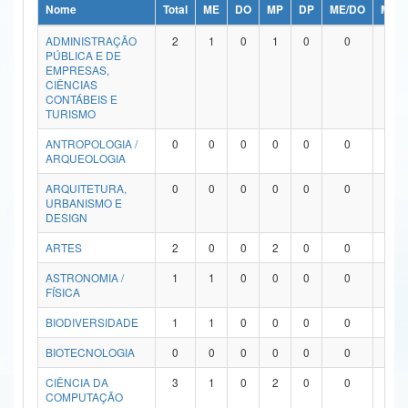
Nome
Total
ME
DO
MP
DP
ME/DO
MP/
Ministério da Ciência, Tecnologia, Inovações e Comunicações
ADMINISTRAÇÃO
2
1
0
1
0
0
0
PÚBLICA E DE
Ministério do Meio Ambiente
EMPRESAS,
CIÊNCIAS
Ministério do Turismo
CONTÁBEIS E
TURISMO
Ministério do Desenvolvimento Regional
ANTROPOLOGIA /
0
0
0
0
0
0
0
ARQUEOLOGIA
Controladoria-Geral da União
ARQUITETURA,
0
0
0
0
0
0
0
URBANISMO E
Ministério da Mulher, da Família e dos Direitos Humanos
DESIGN
Secretaria-Geral
ARTES
2
0
0
2
0
0
0
ASTRONOMIA /
1
1
0
0
0
0
0
Secretaria de Governo
FÍSICA
Gabinete de Segurança Institucional
BIODIVERSIDADE
1
1
0
0
0
0
0
Advocacia-Geral da União
BIOTECNOLOGIA
0
0
0
0
0
0
0
CIÊNCIA DA
3
1
0
2
0
0
0
Banco Central do Brasil
COMPUTAÇÃO