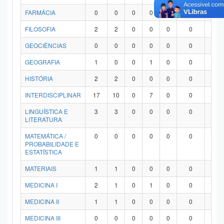
FARMÁCIA
0
0
0
0
0
0
0
FILOSOFIA
2
2
0
0
0
0
0
GEOCIÊNCIAS
0
0
0
0
0
0
0
GEOGRAFIA
1
0
0
1
0
0
0
HISTÓRIA
2
2
0
0
0
0
0
INTERDISCIPLINAR
17
10
0
7
0
0
0
LINGUÍSTICA E
3
3
0
0
0
0
0
LITERATURA
MATEMÁTICA /
0
0
0
0
0
0
0
PROBABILIDADE E
ESTATÍSTICA
MATERIAIS
1
1
0
0
0
0
0
MEDICINA I
2
1
0
1
0
0
0
MEDICINA II
1
1
0
0
0
0
0
MEDICINA III
0
0
0
0
0
0
0