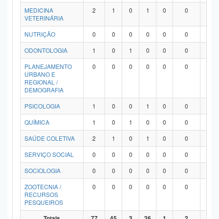
MEDICINA
2
1
0
1
0
0
0
VETERINÁRIA
NUTRIÇÃO
0
0
0
0
0
0
0
ODONTOLOGIA
1
0
1
0
0
0
0
PLANEJAMENTO
0
0
0
0
0
0
0
URBANO E
REGIONAL /
DEMOGRAFIA
PSICOLOGIA
1
0
0
1
0
0
0
QUÍMICA
1
0
1
0
0
0
0
SAÚDE COLETIVA
2
1
0
1
0
0
0
SERVIÇO SOCIAL
0
0
0
0
0
0
0
SOCIOLOGIA
0
0
0
0
0
0
0
ZOOTECNIA /
0
0
0
0
0
0
0
RECURSOS
PESQUEIROS
Totais
77
45
3
26
1
2
0