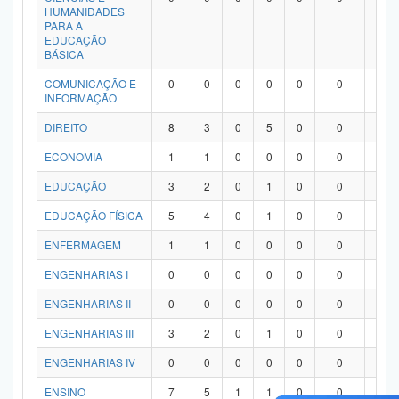
HUMANIDADES
PARA A
EDUCAÇÃO
BÁSICA
COMUNICAÇÃO E
0
0
0
0
0
0
0
INFORMAÇÃO
DIREITO
8
3
0
5
0
0
0
ECONOMIA
1
1
0
0
0
0
0
EDUCAÇÃO
3
2
0
1
0
0
0
EDUCAÇÃO FÍSICA
5
4
0
1
0
0
0
ENFERMAGEM
1
1
0
0
0
0
0
ENGENHARIAS I
0
0
0
0
0
0
0
ENGENHARIAS II
0
0
0
0
0
0
0
ENGENHARIAS III
3
2
0
1
0
0
0
ENGENHARIAS IV
0
0
0
0
0
0
0
ENSINO
7
5
1
1
0
0
0