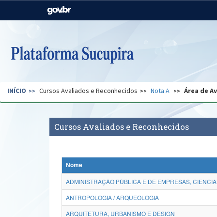
Casa Civil
Ministério da Justiça e
Segurança Pública
Ministério da Agricultura,
Ministério da Educação
Pecuária e Abastecimento
Ministério do Meio Ambiente
Ministério do Turismo
INÍCIO
Cursos Avaliados e Reconhecidos
Nota A
Área de A
Secretaria de Governo
Gabinete de Segurança
Institucional
Cursos Avaliados e Reconhecidos
Nome
ADMINISTRAÇÃO PÚBLICA E DE EMPRESAS, CIÊNCIA
ANTROPOLOGIA / ARQUEOLOGIA
ARQUITETURA, URBANISMO E DESIGN