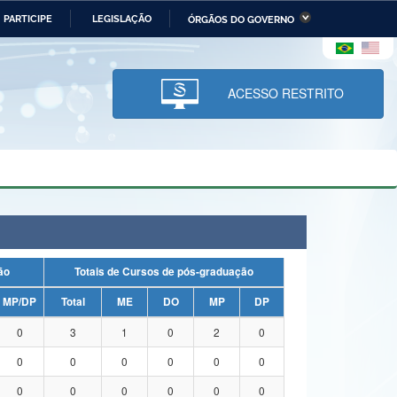
PARTICIPE
LEGISLAÇÃO
ÓRGÃOS DO GOVERNO
stério da Economia
Ministério da Infraestrutura
stério de Minas e Energia
Ministério da Ciência,
Tecnologia, Inovações e
ACESSO RESTRITO
Comunicações
tério da Mulher, da Família
Secretaria-Geral
s Direitos Humanos
lto
uação
Totais de Cursos de pós-graduação
MP/DP
Total
ME
DO
MP
DP
0
3
1
0
2
0
0
0
0
0
0
0
0
0
0
0
0
0