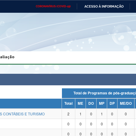
ACESSO À INFORMAÇÃO
CORONAVÍRUS (COVID-19)
Ministério da Defesa
Ministério das Relações
Mini
Exteriores
IR
PARA
O
CONTEÚDO
Ministério da Cidadania
Ministério da Saúde
Mini
Ministério do Desenvolvimento
Controladoria-Geral da União
Minis
Regional
e do
valiação
Advocacia-Geral da União
Banco Central do Brasil
Plana
Total de Programas de pós-grad
Total
ME
DO
MP
DP
ME/DO
S CONTÁBEIS E TURISMO
2
1
0
1
0
0
0
0
0
0
0
0
0
0
0
0
0
0