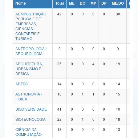
Nome
Total
ME
DO
MP
DP
ME/DO
MP/
Ministério da Ciência, Tecnologia, Inovações e Comunicações
ADMINISTRAÇÃO
42
0
0
3
0
30
9
PÚBLICA E DE
Ministério do Meio Ambiente
EMPRESAS,
CIÊNCIAS
Ministério do Turismo
CONTÁBEIS E
TURISMO
Ministério do Desenvolvimento Regional
ANTROPOLOGIA /
9
0
0
0
0
9
0
ARQUEOLOGIA
Controladoria-Geral da União
ARQUITETURA,
25
0
0
4
0
19
2
URBANISMO E
Ministério da Mulher, da Família e dos Direitos Humanos
DESIGN
Secretaria-Geral
ARTES
14
0
0
0
0
14
0
ASTRONOMIA /
18
0
1
1
0
15
1
Secretaria de Governo
FÍSICA
Gabinete de Segurança Institucional
BIODIVERSIDADE
41
0
0
0
0
40
1
Advocacia-Geral da União
BIOTECNOLOGIA
22
0
1
0
0
18
3
CIÊNCIA DA
13
0
0
0
0
13
0
Banco Central do Brasil
COMPUTAÇÃO