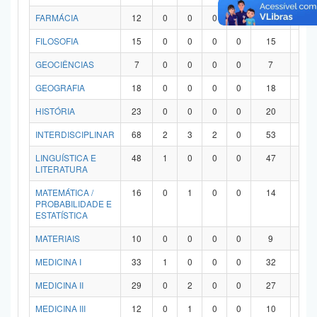
FARMÁCIA
12
0
0
0
0
12
0
FILOSOFIA
15
0
0
0
0
15
0
GEOCIÊNCIAS
7
0
0
0
0
7
0
GEOGRAFIA
18
0
0
0
0
18
0
HISTÓRIA
23
0
0
0
0
20
3
INTERDISCIPLINAR
68
2
3
2
0
53
8
LINGUÍSTICA E
48
1
0
0
0
47
0
LITERATURA
MATEMÁTICA /
16
0
1
0
0
14
1
PROBABILIDADE E
ESTATÍSTICA
MATERIAIS
10
0
0
0
0
9
1
MEDICINA I
33
1
0
0
0
32
0
MEDICINA II
29
0
2
0
0
27
0
MEDICINA III
12
0
1
0
0
10
1