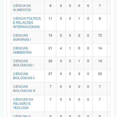
Planalto
CIÊNCIA DE
8
0
0
0
0
7
1
ALIMENTOS
CIÊNCIA POLÍTICA
11
0
0
1
0
8
2
E RELAÇÕES
INTERNACIONAIS
CIÊNCIAS
74
0
0
2
0
72
0
AGRÁRIAS I
CIÊNCIAS
21
4
1
0
0
14
2
AMBIENTAIS
CIÊNCIAS
20
0
0
1
0
19
0
BIOLÓGICAS I
CIÊNCIAS
27
0
0
3
0
23
1
BIOLÓGICAS II
CIÊNCIAS
7
0
0
0
0
7
0
BIOLÓGICAS III
CIÊNCIAS DA
7
0
0
0
0
7
0
RELIGIÃO E
TEOLOGIA
CIÊNCIAS E
0
0
0
0
0
0
0