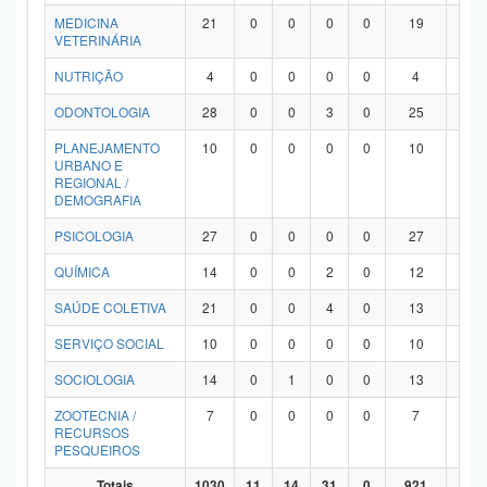
MEDICINA
21
0
0
0
0
19
2
VETERINÁRIA
NUTRIÇÃO
4
0
0
0
0
4
0
ODONTOLOGIA
28
0
0
3
0
25
0
PLANEJAMENTO
10
0
0
0
0
10
0
URBANO E
REGIONAL /
DEMOGRAFIA
PSICOLOGIA
27
0
0
0
0
27
0
QUÍMICA
14
0
0
2
0
12
0
SAÚDE COLETIVA
21
0
0
4
0
13
4
SERVIÇO SOCIAL
10
0
0
0
0
10
0
SOCIOLOGIA
14
0
1
0
0
13
0
ZOOTECNIA /
7
0
0
0
0
7
0
RECURSOS
PESQUEIROS
Totais
1030
11
14
31
0
921
53