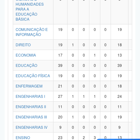
HUMANIDADES
PARA A
EDUCAÇÃO
BÁSICA
COMUNICAÇÃO E
19
0
0
0
0
19
0
INFORMAÇÃO
DIREITO
19
1
0
0
0
18
0
ECONOMIA
17
0
0
1
0
13
3
EDUCAÇÃO
39
0
0
0
0
39
0
EDUCAÇÃO FÍSICA
19
0
0
0
0
19
0
ENFERMAGEM
21
0
0
0
0
18
3
ENGENHARIAS I
27
1
1
1
0
24
0
ENGENHARIAS II
11
0
0
0
0
11
0
ENGENHARIAS III
20
1
0
0
0
19
0
ENGENHARIAS IV
9
0
0
0
0
9
0
ENSINO
23
0
2
3
0
13
5