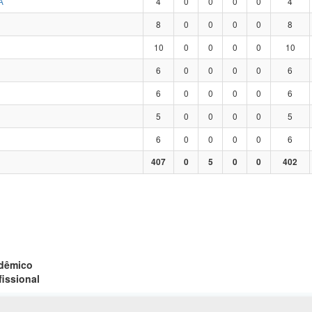
A
4
0
0
0
0
4
8
0
0
0
0
8
10
0
0
0
0
10
6
0
0
0
0
6
6
0
0
0
0
6
5
0
0
0
0
5
6
0
0
0
0
6
407
0
5
0
0
402
adêmico
fissional