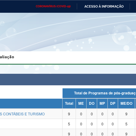
ACESSO À INFORMAÇÃO
CORONAVÍRUS (COVID-19)
Ministério da Defesa
Ministério das Relações
Mini
Exteriores
IR
PARA
O
CONTEÚDO
Ministério da Cidadania
Ministério da Saúde
Mini
Ministério do Desenvolvimento
Controladoria-Geral da União
Minis
Regional
e do
aliação
Advocacia-Geral da União
Banco Central do Brasil
Plana
Total de Programas de pós-gra
Total
ME
DO
MP
DP
ME/DO
S CONTÁBEIS E TURISMO
9
0
0
0
0
9
5
0
0
0
0
5
9
0
0
0
0
9