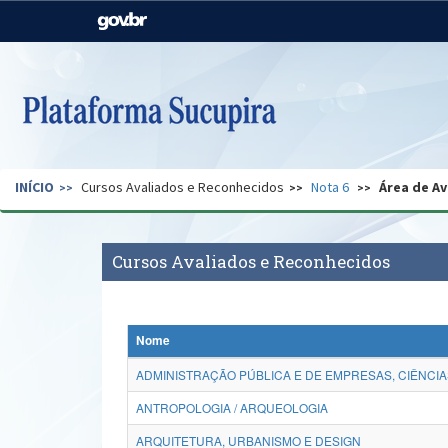
Casa Civil
Ministério da Justiça e
Segurança Pública
Ministério da Agricultura,
Ministério da Educação
Pecuária e Abastecimento
Ministério do Meio Ambiente
Ministério do Turismo
INÍCIO
Cursos Avaliados e Reconhecidos
Nota 6
Área de Av
Secretaria de Governo
Gabinete de Segurança
Institucional
Cursos Avaliados e Reconhecidos
Nome
ADMINISTRAÇÃO PÚBLICA E DE EMPRESAS, CIÊNCIA
ANTROPOLOGIA / ARQUEOLOGIA
ARQUITETURA, URBANISMO E DESIGN