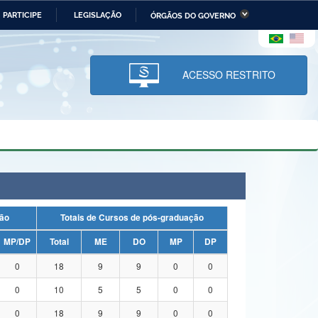
PARTICIPE
LEGISLAÇÃO
ÓRGÃOS DO GOVERNO
stério da Economia
Ministério da Infraestrutura
stério de Minas e Energia
Ministério da Ciência,
Tecnologia, Inovações e
ACESSO RESTRITO
Comunicações
tério da Mulher, da Família
Secretaria-Geral
s Direitos Humanos
lto
duação
Totais de Cursos de pós-graduação
MP/DP
Total
ME
DO
MP
DP
0
18
9
9
0
0
0
10
5
5
0
0
0
18
9
9
0
0