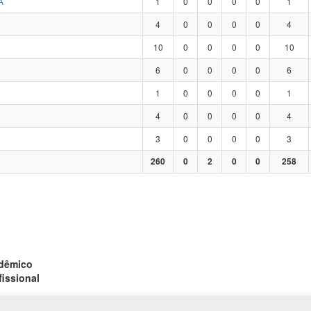
A
1
0
0
0
0
1
4
0
0
0
0
4
10
0
0
0
0
10
6
0
0
0
0
6
1
0
0
0
0
1
4
0
0
0
0
4
3
0
0
0
0
3
260
0
2
0
0
258
adêmico
fissional