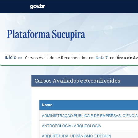
Casa Civil
Ministério da Justiça e
Segurança Pública
Ministério da Agricultura,
Ministério da Educação
Pecuária e Abastecimento
Ministério do Meio Ambiente
Ministério do Turismo
INÍCIO
Cursos Avaliados e Reconhecidos
Nota 7
Área de Av
Secretaria de Governo
Gabinete de Segurança
Institucional
Cursos Avaliados e Reconhecidos
Nome
ADMINISTRAÇÃO PÚBLICA E DE EMPRESAS, CIÊNCIA
ANTROPOLOGIA / ARQUEOLOGIA
ARQUITETURA, URBANISMO E DESIGN