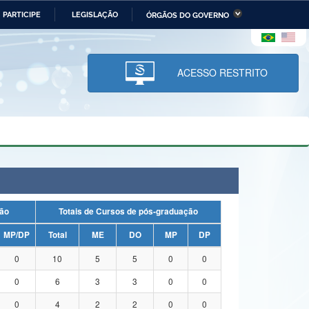
PARTICIPE
LEGISLAÇÃO
ÓRGÃOS DO GOVERNO
stério da Economia
Ministério da Infraestrutura
stério de Minas e Energia
Ministério da Ciência,
Tecnologia, Inovações e
ACESSO RESTRITO
Comunicações
tério da Mulher, da Família
Secretaria-Geral
s Direitos Humanos
lto
duação
Totais de Cursos de pós-graduação
MP/DP
Total
ME
DO
MP
DP
0
10
5
5
0
0
0
6
3
3
0
0
0
4
2
2
0
0