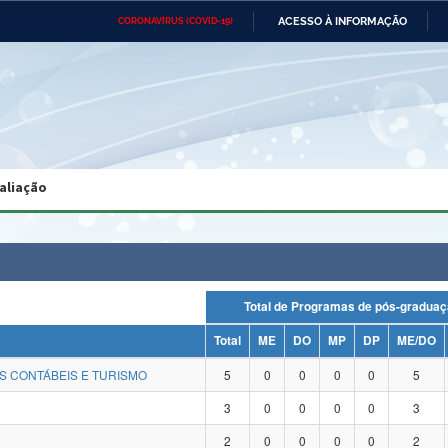
ACESSO À INFORMAÇÃO
CORONAVÍRUS (COVID-19)
Ministério da Defesa
Ministério das Relações
Mini
Exteriores
IR
PARA
O
CONTEÚDO
Ministério da Cidadania
Ministério da Saúde
Mini
Ministério do Desenvolvimento
Controladoria-Geral da União
Minis
Regional
e do
aliação
Advocacia-Geral da União
Banco Central do Brasil
Plana
Total de Programas de pós-gra
Total
ME
DO
MP
DP
ME/DO
S CONTÁBEIS E TURISMO
5
0
0
0
0
5
3
0
0
0
0
3
2
0
0
0
0
2