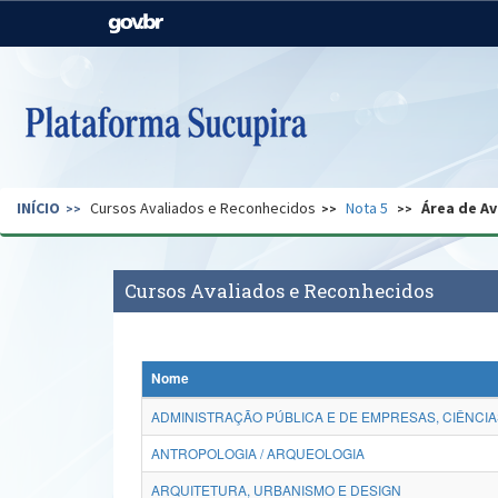
Casa Civil
Ministério da Justiça e
Segurança Pública
Ministério da Agricultura,
Ministério da Educação
Pecuária e Abastecimento
Ministério do Meio Ambiente
Ministério do Turismo
INÍCIO
Cursos Avaliados e Reconhecidos
Nota 5
Área de Av
Secretaria de Governo
Gabinete de Segurança
Institucional
Cursos Avaliados e Reconhecidos
Nome
ADMINISTRAÇÃO PÚBLICA E DE EMPRESAS, CIÊNCIA
ANTROPOLOGIA / ARQUEOLOGIA
ARQUITETURA, URBANISMO E DESIGN