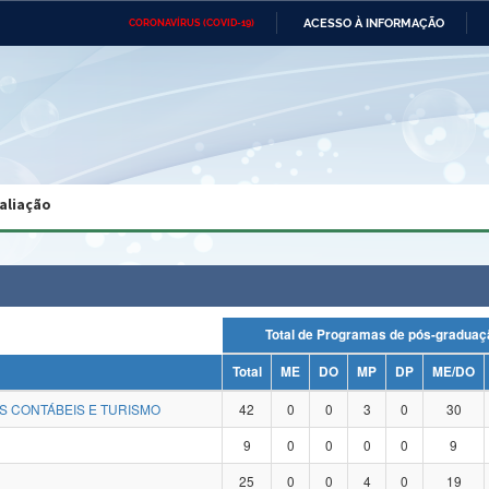
ACESSO À INFORMAÇÃO
CORONAVÍRUS (COVID-19)
Ministério da Defesa
Ministério das Relações
Mini
Exteriores
IR
PARA
O
CONTEÚDO
Ministério da Cidadania
Ministério da Saúde
Mini
Ministério do Desenvolvimento
Controladoria-Geral da União
Minis
Regional
e do
aliação
Advocacia-Geral da União
Banco Central do Brasil
Plana
Total de Programas de pós-grad
Total
ME
DO
MP
DP
ME/DO
S CONTÁBEIS E TURISMO
42
0
0
3
0
30
9
0
0
0
0
9
25
0
0
4
0
19