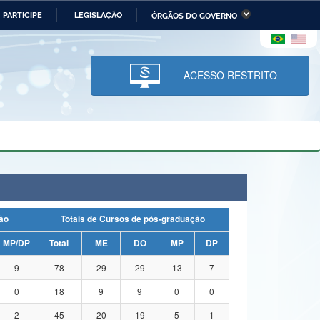
PARTICIPE
LEGISLAÇÃO
ÓRGÃOS DO GOVERNO
stério da Economia
Ministério da Infraestrutura
stério de Minas e Energia
Ministério da Ciência,
Tecnologia, Inovações e
ACESSO RESTRITO
Comunicações
tério da Mulher, da Família
Secretaria-Geral
s Direitos Humanos
lto
uação
Totais de Cursos de pós-graduação
MP/DP
Total
ME
DO
MP
DP
9
78
29
29
13
7
0
18
9
9
0
0
2
45
20
19
5
1