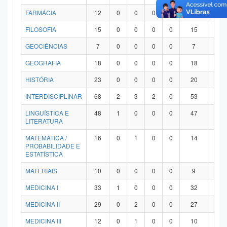
FARMÁCIA
12
0
0
0
0
12
0
FILOSOFIA
15
0
0
0
0
15
0
GEOCIÊNCIAS
7
0
0
0
0
7
0
GEOGRAFIA
18
0
0
0
0
18
0
HISTÓRIA
23
0
0
0
0
20
3
INTERDISCIPLINAR
68
2
3
2
0
53
8
LINGUÍSTICA E
48
1
0
0
0
47
0
LITERATURA
MATEMÁTICA /
16
0
1
0
0
14
1
PROBABILIDADE E
ESTATÍSTICA
MATERIAIS
10
0
0
0
0
9
1
MEDICINA I
33
1
0
0
0
32
0
MEDICINA II
29
0
2
0
0
27
0
MEDICINA III
12
0
1
0
0
10
1