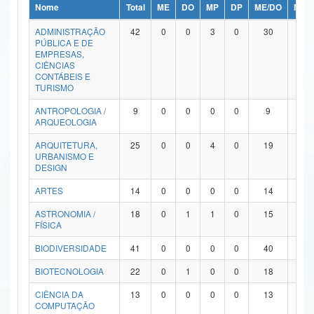
Nome
Total
ME
DO
MP
DP
ME/DO
MP/
Ministério da Ciência, Tecnologia, Inovações e Comunicações
ADMINISTRAÇÃO
42
0
0
3
0
30
9
PÚBLICA E DE
Ministério do Meio Ambiente
EMPRESAS,
CIÊNCIAS
Ministério do Turismo
CONTÁBEIS E
TURISMO
Ministério do Desenvolvimento Regional
ANTROPOLOGIA /
9
0
0
0
0
9
0
ARQUEOLOGIA
Controladoria-Geral da União
ARQUITETURA,
25
0
0
4
0
19
2
URBANISMO E
Ministério da Mulher, da Família e dos Direitos Humanos
DESIGN
Secretaria-Geral
ARTES
14
0
0
0
0
14
0
ASTRONOMIA /
18
0
1
1
0
15
1
Secretaria de Governo
FÍSICA
Gabinete de Segurança Institucional
BIODIVERSIDADE
41
0
0
0
0
40
1
Advocacia-Geral da União
BIOTECNOLOGIA
22
0
1
0
0
18
3
CIÊNCIA DA
13
0
0
0
0
13
0
Banco Central do Brasil
COMPUTAÇÃO