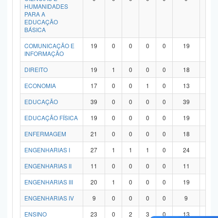
HUMANIDADES
PARA A
EDUCAÇÃO
BÁSICA
COMUNICAÇÃO E
19
0
0
0
0
19
0
INFORMAÇÃO
DIREITO
19
1
0
0
0
18
0
ECONOMIA
17
0
0
1
0
13
3
EDUCAÇÃO
39
0
0
0
0
39
0
EDUCAÇÃO FÍSICA
19
0
0
0
0
19
0
ENFERMAGEM
21
0
0
0
0
18
3
ENGENHARIAS I
27
1
1
1
0
24
0
ENGENHARIAS II
11
0
0
0
0
11
0
ENGENHARIAS III
20
1
0
0
0
19
0
ENGENHARIAS IV
9
0
0
0
0
9
0
ENSINO
23
0
2
3
0
13
5