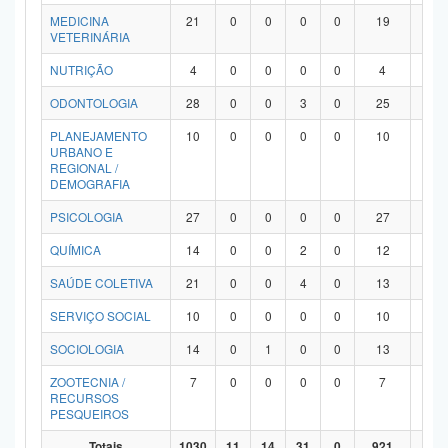
MEDICINA
21
0
0
0
0
19
2
VETERINÁRIA
NUTRIÇÃO
4
0
0
0
0
4
0
ODONTOLOGIA
28
0
0
3
0
25
0
PLANEJAMENTO
10
0
0
0
0
10
0
URBANO E
REGIONAL /
DEMOGRAFIA
PSICOLOGIA
27
0
0
0
0
27
0
QUÍMICA
14
0
0
2
0
12
0
SAÚDE COLETIVA
21
0
0
4
0
13
4
SERVIÇO SOCIAL
10
0
0
0
0
10
0
SOCIOLOGIA
14
0
1
0
0
13
0
ZOOTECNIA /
7
0
0
0
0
7
0
RECURSOS
PESQUEIROS
Totais
1030
11
14
31
0
921
53