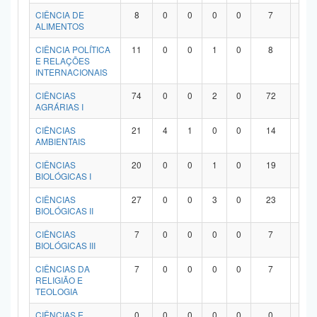
Planalto
CIÊNCIA DE
8
0
0
0
0
7
1
ALIMENTOS
CIÊNCIA POLÍTICA
11
0
0
1
0
8
2
E RELAÇÕES
INTERNACIONAIS
CIÊNCIAS
74
0
0
2
0
72
0
AGRÁRIAS I
CIÊNCIAS
21
4
1
0
0
14
2
AMBIENTAIS
CIÊNCIAS
20
0
0
1
0
19
0
BIOLÓGICAS I
CIÊNCIAS
27
0
0
3
0
23
1
BIOLÓGICAS II
CIÊNCIAS
7
0
0
0
0
7
0
BIOLÓGICAS III
CIÊNCIAS DA
7
0
0
0
0
7
0
RELIGIÃO E
TEOLOGIA
CIÊNCIAS E
0
0
0
0
0
0
0