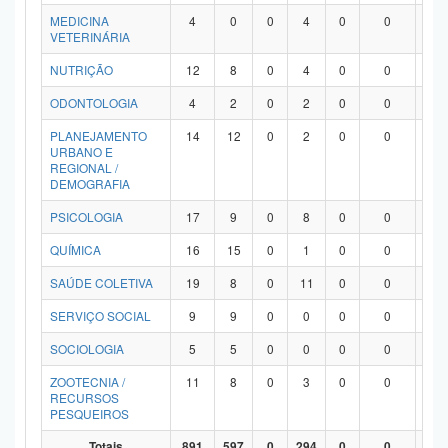
MEDICINA
4
0
0
4
0
0
0
VETERINÁRIA
NUTRIÇÃO
12
8
0
4
0
0
0
ODONTOLOGIA
4
2
0
2
0
0
0
PLANEJAMENTO
14
12
0
2
0
0
0
URBANO E
REGIONAL /
DEMOGRAFIA
PSICOLOGIA
17
9
0
8
0
0
0
QUÍMICA
16
15
0
1
0
0
0
SAÚDE COLETIVA
19
8
0
11
0
0
0
SERVIÇO SOCIAL
9
9
0
0
0
0
0
SOCIOLOGIA
5
5
0
0
0
0
0
ZOOTECNIA /
11
8
0
3
0
0
0
RECURSOS
PESQUEIROS
Totais
891
597
0
294
0
0
0