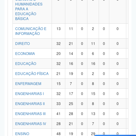
HUMANIDADES
PARA A
EDUCAÇÃO
BÁSICA
COMUNICAÇÃO E
13
11
0
2
0
0
0
INFORMAÇÃO
DIREITO
32
21
0
11
0
0
0
ECONOMIA
20
14
0
6
0
0
0
EDUCAÇÃO
32
16
0
16
0
0
0
EDUCAÇÃO FÍSICA
21
19
0
2
0
0
0
ENFERMAGEM
15
7
0
8
0
0
0
ENGENHARIAS I
32
17
0
15
0
0
0
ENGENHARIAS II
33
25
0
8
0
0
0
ENGENHARIAS III
41
28
0
13
0
0
0
ENGENHARIAS IV
28
21
0
7
0
0
0
ENSINO
48
19
0
29
0
0
0