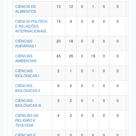
Planalto
CIÊNCIA DE
13
12
0
1
0
0
0
ALIMENTOS
CIÊNCIA POLÍTICA
15
9
0
6
0
0
0
E RELAÇÕES
INTERNACIONAIS
CIÊNCIAS
20
18
0
2
0
0
0
AGRÁRIAS I
CIÊNCIAS
45
26
0
19
0
0
0
AMBIENTAIS
CIÊNCIAS
2
1
0
1
0
0
0
BIOLÓGICAS I
CIÊNCIAS
6
5
0
1
0
0
0
BIOLÓGICAS II
CIÊNCIAS
3
2
0
1
0
0
0
BIOLÓGICAS III
CIÊNCIAS DA
4
2
0
2
0
0
0
RELIGIÃO E
TEOLOGIA
CIÊNCIAS E
0
0
0
0
0
0
0