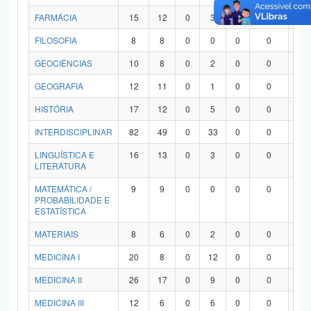
FARMÁCIA
15
12
0
3
0
0
0
FILOSOFIA
8
8
0
0
0
0
0
GEOCIÊNCIAS
10
8
0
2
0
0
0
GEOGRAFIA
12
11
0
1
0
0
0
HISTÓRIA
17
12
0
5
0
0
0
INTERDISCIPLINAR
82
49
0
33
0
0
0
LINGUÍSTICA E
16
13
0
3
0
0
0
LITERATURA
MATEMÁTICA /
9
9
0
0
0
0
0
PROBABILIDADE E
ESTATÍSTICA
MATERIAIS
8
6
0
2
0
0
0
MEDICINA I
20
8
0
12
0
0
0
MEDICINA II
26
17
0
9
0
0
0
MEDICINA III
12
6
0
6
0
0
0