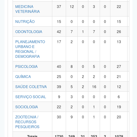
MEDICINA
37
12
0
3
0
22
0
VETERINÁRIA
NUTRIÇÃO
15
0
0
0
0
15
0
ODONTOLOGIA
42
7
1
7
0
26
1
PLANEJAMENTO
17
2
0
0
0
13
2
URBANO E
REGIONAL /
DEMOGRAFIA
PSICOLOGIA
40
8
0
5
0
27
0
QUÍMICA
25
0
2
2
0
21
0
SAÚDE COLETIVA
39
5
2
16
0
12
4
SERVIÇO SOCIAL
9
3
0
0
0
6
0
SOCIOLOGIA
22
2
0
1
0
19
0
ZOOTECNIA /
30
9
0
1
0
20
0
RECURSOS
PESQUEIROS
Totais
1730
249
31
253
2
1078
11