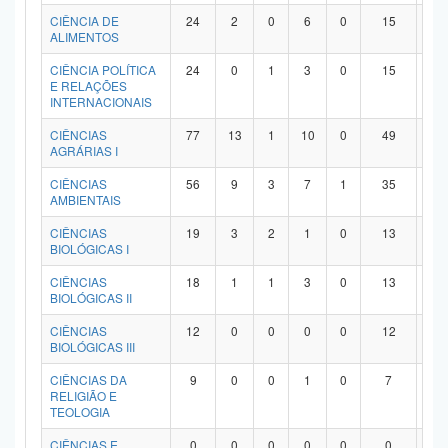
Planalto
CIÊNCIA DE
24
2
0
6
0
15
1
ALIMENTOS
CIÊNCIA POLÍTICA
24
0
1
3
0
15
5
E RELAÇÕES
INTERNACIONAIS
CIÊNCIAS
77
13
1
10
0
49
4
AGRÁRIAS I
CIÊNCIAS
56
9
3
7
1
35
1
AMBIENTAIS
CIÊNCIAS
19
3
2
1
0
13
0
BIOLÓGICAS I
CIÊNCIAS
18
1
1
3
0
13
0
BIOLÓGICAS II
CIÊNCIAS
12
0
0
0
0
12
0
BIOLÓGICAS III
CIÊNCIAS DA
9
0
0
1
0
7
1
RELIGIÃO E
TEOLOGIA
CIÊNCIAS E
0
0
0
0
0
0
0