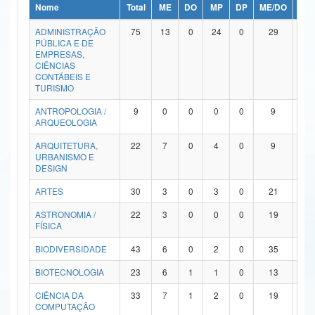
Nome
Total
ME
DO
MP
DP
ME/DO
MP/
Ministério da Ciência, Tecnologia, Inovações e Comunicações
ADMINISTRAÇÃO
75
13
0
24
0
29
9
PÚBLICA E DE
Ministério do Meio Ambiente
EMPRESAS,
CIÊNCIAS
Ministério do Turismo
CONTÁBEIS E
TURISMO
Ministério do Desenvolvimento Regional
ANTROPOLOGIA /
9
0
0
0
0
9
0
ARQUEOLOGIA
Controladoria-Geral da União
ARQUITETURA,
22
7
0
4
0
9
2
URBANISMO E
Ministério da Mulher, da Família e dos Direitos Humanos
DESIGN
Secretaria-Geral
ARTES
30
3
0
3
0
21
3
ASTRONOMIA /
22
3
0
0
0
19
0
Secretaria de Governo
FÍSICA
Gabinete de Segurança Institucional
BIODIVERSIDADE
43
6
0
2
0
35
0
Advocacia-Geral da União
BIOTECNOLOGIA
23
6
1
1
0
13
2
CIÊNCIA DA
33
7
1
2
0
19
4
Banco Central do Brasil
COMPUTAÇÃO