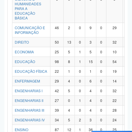
HUMANIDADES
PARA A
EDUCAÇÃO
BÁSICA
COMUNICAÇÃO E
46
2
0
9
0
29
6
INFORMAÇÃO
DIREITO
50
13
0
3
0
32
2
ECONOMIA
25
5
1
5
0
10
4
EDUCAÇÃO
98
8
1
15
0
54
2
EDUCAÇÃO FÍSICA
22
1
0
1
0
19
1
ENFERMAGEM
29
4
0
6
0
14
5
ENGENHARIAS I
42
5
0
4
0
32
1
ENGENHARIAS II
27
0
1
4
0
22
0
ENGENHARIAS III
39
4
0
4
0
28
3
ENGENHARIAS IV
34
5
2
3
0
24
0
ENSINO
87
12
1
36
0
25
1