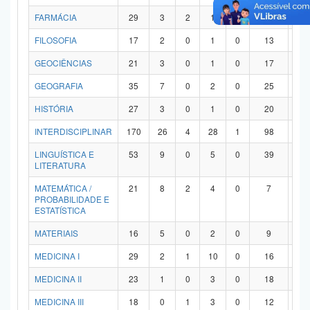
FARMÁCIA
29
3
2
1
0
21
2
FILOSOFIA
17
2
0
1
0
13
1
GEOCIÊNCIAS
21
3
0
1
0
17
0
GEOGRAFIA
35
7
0
2
0
25
1
HISTÓRIA
27
3
0
1
0
20
3
INTERDISCIPLINAR
170
26
4
28
1
98
1
LINGUÍSTICA E
53
9
0
5
0
39
0
LITERATURA
MATEMÁTICA /
21
8
2
4
0
7
0
PROBABILIDADE E
ESTATÍSTICA
MATERIAIS
16
5
0
2
0
9
0
MEDICINA I
29
2
1
10
0
16
0
MEDICINA II
23
1
0
3
0
18
1
MEDICINA III
18
0
1
3
0
12
2