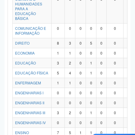
HUMANIDADES
PARA A
EDUCAÇÃO
BÁSICA
COMUNICAÇÃO E
0
0
0
0
0
0
0
INFORMAÇÃO
DIREITO
8
3
0
5
0
0
0
ECONOMIA
1
1
0
0
0
0
0
EDUCAÇÃO
3
2
0
1
0
0
0
EDUCAÇÃO FÍSICA
5
4
0
1
0
0
0
ENFERMAGEM
1
1
0
0
0
0
0
ENGENHARIAS I
0
0
0
0
0
0
0
ENGENHARIAS II
0
0
0
0
0
0
0
ENGENHARIAS III
3
2
0
1
0
0
0
ENGENHARIAS IV
0
0
0
0
0
0
0
ENSINO
7
5
1
1
0
0
0