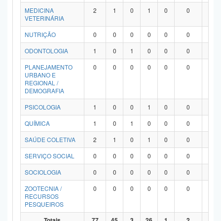
MEDICINA
2
1
0
1
0
0
0
VETERINÁRIA
NUTRIÇÃO
0
0
0
0
0
0
0
ODONTOLOGIA
1
0
1
0
0
0
0
PLANEJAMENTO
0
0
0
0
0
0
0
URBANO E
REGIONAL /
DEMOGRAFIA
PSICOLOGIA
1
0
0
1
0
0
0
QUÍMICA
1
0
1
0
0
0
0
SAÚDE COLETIVA
2
1
0
1
0
0
0
SERVIÇO SOCIAL
0
0
0
0
0
0
0
SOCIOLOGIA
0
0
0
0
0
0
0
ZOOTECNIA /
0
0
0
0
0
0
0
RECURSOS
PESQUEIROS
Totais
77
45
3
26
1
2
0