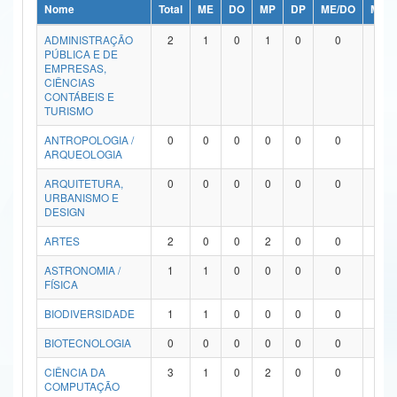
Nome
Total
ME
DO
MP
DP
ME/DO
MP/
Ministério da Ciência, Tecnologia, Inovações e Comunicações
ADMINISTRAÇÃO
2
1
0
1
0
0
0
PÚBLICA E DE
Ministério do Meio Ambiente
EMPRESAS,
CIÊNCIAS
Ministério do Turismo
CONTÁBEIS E
TURISMO
Ministério do Desenvolvimento Regional
ANTROPOLOGIA /
0
0
0
0
0
0
0
ARQUEOLOGIA
Controladoria-Geral da União
ARQUITETURA,
0
0
0
0
0
0
0
URBANISMO E
Ministério da Mulher, da Família e dos Direitos Humanos
DESIGN
Secretaria-Geral
ARTES
2
0
0
2
0
0
0
ASTRONOMIA /
1
1
0
0
0
0
0
Secretaria de Governo
FÍSICA
Gabinete de Segurança Institucional
BIODIVERSIDADE
1
1
0
0
0
0
0
Advocacia-Geral da União
BIOTECNOLOGIA
0
0
0
0
0
0
0
CIÊNCIA DA
3
1
0
2
0
0
0
Banco Central do Brasil
COMPUTAÇÃO