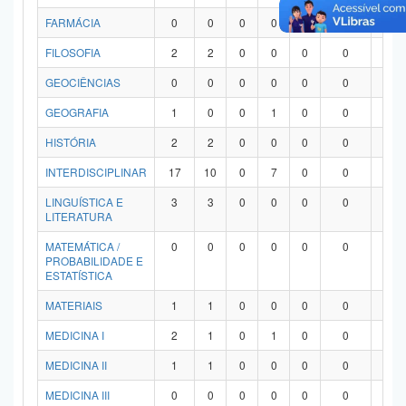
FARMÁCIA
0
0
0
0
0
0
0
FILOSOFIA
2
2
0
0
0
0
0
GEOCIÊNCIAS
0
0
0
0
0
0
0
GEOGRAFIA
1
0
0
1
0
0
0
HISTÓRIA
2
2
0
0
0
0
0
INTERDISCIPLINAR
17
10
0
7
0
0
0
LINGUÍSTICA E
3
3
0
0
0
0
0
LITERATURA
MATEMÁTICA /
0
0
0
0
0
0
0
PROBABILIDADE E
ESTATÍSTICA
MATERIAIS
1
1
0
0
0
0
0
MEDICINA I
2
1
0
1
0
0
0
MEDICINA II
1
1
0
0
0
0
0
MEDICINA III
0
0
0
0
0
0
0