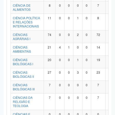
Planalto
CIÊNCIA DE
8
0
0
0
0
7
1
ALIMENTOS
CIÊNCIA POLÍTICA
11
0
0
1
0
8
2
E RELAÇÕES
INTERNACIONAIS
CIÊNCIAS
74
0
0
2
0
72
0
AGRÁRIAS I
CIÊNCIAS
21
4
1
0
0
14
2
AMBIENTAIS
CIÊNCIAS
20
0
0
1
0
19
0
BIOLÓGICAS I
CIÊNCIAS
27
0
0
3
0
23
1
BIOLÓGICAS II
CIÊNCIAS
7
0
0
0
0
7
0
BIOLÓGICAS III
CIÊNCIAS DA
7
0
0
0
0
7
0
RELIGIÃO E
TEOLOGIA
CIÊNCIAS E
0
0
0
0
0
0
0