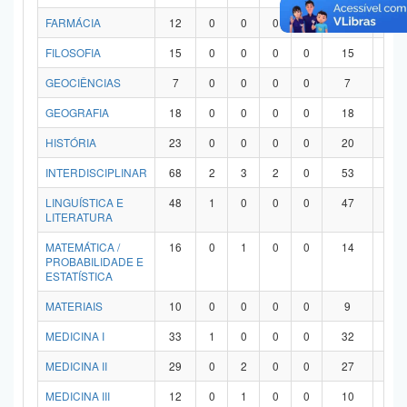
FARMÁCIA
12
0
0
0
0
12
0
FILOSOFIA
15
0
0
0
0
15
0
GEOCIÊNCIAS
7
0
0
0
0
7
0
GEOGRAFIA
18
0
0
0
0
18
0
HISTÓRIA
23
0
0
0
0
20
3
INTERDISCIPLINAR
68
2
3
2
0
53
8
LINGUÍSTICA E
48
1
0
0
0
47
0
LITERATURA
MATEMÁTICA /
16
0
1
0
0
14
1
PROBABILIDADE E
ESTATÍSTICA
MATERIAIS
10
0
0
0
0
9
1
MEDICINA I
33
1
0
0
0
32
0
MEDICINA II
29
0
2
0
0
27
0
MEDICINA III
12
0
1
0
0
10
1