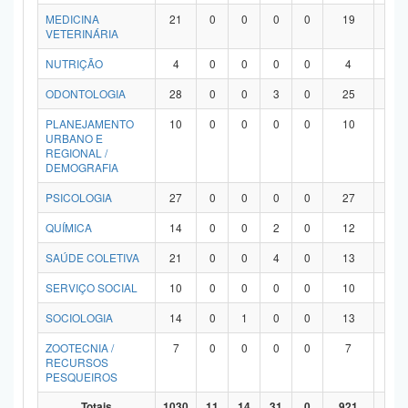
MEDICINA
21
0
0
0
0
19
2
VETERINÁRIA
NUTRIÇÃO
4
0
0
0
0
4
0
ODONTOLOGIA
28
0
0
3
0
25
0
PLANEJAMENTO
10
0
0
0
0
10
0
URBANO E
REGIONAL /
DEMOGRAFIA
PSICOLOGIA
27
0
0
0
0
27
0
QUÍMICA
14
0
0
2
0
12
0
SAÚDE COLETIVA
21
0
0
4
0
13
4
SERVIÇO SOCIAL
10
0
0
0
0
10
0
SOCIOLOGIA
14
0
1
0
0
13
0
ZOOTECNIA /
7
0
0
0
0
7
0
RECURSOS
PESQUEIROS
Totais
1030
11
14
31
0
921
53