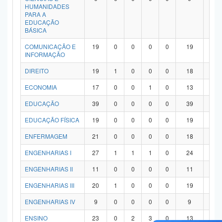
HUMANIDADES
PARA A
EDUCAÇÃO
BÁSICA
COMUNICAÇÃO E
19
0
0
0
0
19
0
INFORMAÇÃO
DIREITO
19
1
0
0
0
18
0
ECONOMIA
17
0
0
1
0
13
3
EDUCAÇÃO
39
0
0
0
0
39
0
EDUCAÇÃO FÍSICA
19
0
0
0
0
19
0
ENFERMAGEM
21
0
0
0
0
18
3
ENGENHARIAS I
27
1
1
1
0
24
0
ENGENHARIAS II
11
0
0
0
0
11
0
ENGENHARIAS III
20
1
0
0
0
19
0
ENGENHARIAS IV
9
0
0
0
0
9
0
ENSINO
23
0
2
3
0
13
5