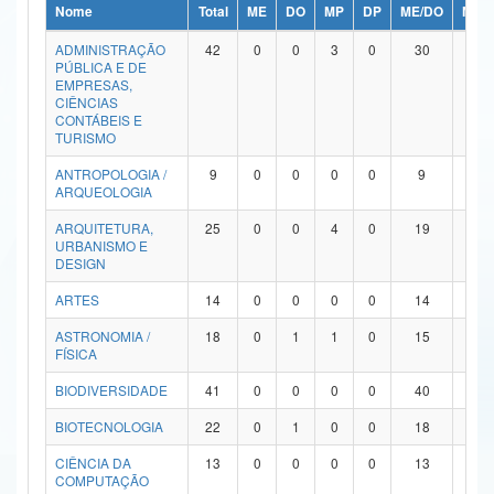
Nome
Total
ME
DO
MP
DP
ME/DO
MP/
Ministério da Ciência, Tecnologia, Inovações e Comunicações
ADMINISTRAÇÃO
42
0
0
3
0
30
9
PÚBLICA E DE
Ministério do Meio Ambiente
EMPRESAS,
CIÊNCIAS
Ministério do Turismo
CONTÁBEIS E
TURISMO
Ministério do Desenvolvimento Regional
ANTROPOLOGIA /
9
0
0
0
0
9
0
ARQUEOLOGIA
Controladoria-Geral da União
ARQUITETURA,
25
0
0
4
0
19
2
URBANISMO E
Ministério da Mulher, da Família e dos Direitos Humanos
DESIGN
Secretaria-Geral
ARTES
14
0
0
0
0
14
0
ASTRONOMIA /
18
0
1
1
0
15
1
Secretaria de Governo
FÍSICA
Gabinete de Segurança Institucional
BIODIVERSIDADE
41
0
0
0
0
40
1
Advocacia-Geral da União
BIOTECNOLOGIA
22
0
1
0
0
18
3
CIÊNCIA DA
13
0
0
0
0
13
0
Banco Central do Brasil
COMPUTAÇÃO