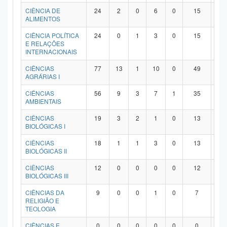
Planalto
CIÊNCIA DE
24
2
0
6
0
15
1
ALIMENTOS
CIÊNCIA POLÍTICA
24
0
1
3
0
15
5
E RELAÇÕES
INTERNACIONAIS
CIÊNCIAS
77
13
1
10
0
49
4
AGRÁRIAS I
CIÊNCIAS
56
9
3
7
1
35
1
AMBIENTAIS
CIÊNCIAS
19
3
2
1
0
13
0
BIOLÓGICAS I
CIÊNCIAS
18
1
1
3
0
13
0
BIOLÓGICAS II
CIÊNCIAS
12
0
0
0
0
12
0
BIOLÓGICAS III
CIÊNCIAS DA
9
0
0
1
0
7
1
RELIGIÃO E
TEOLOGIA
CIÊNCIAS E
0
0
0
0
0
0
0