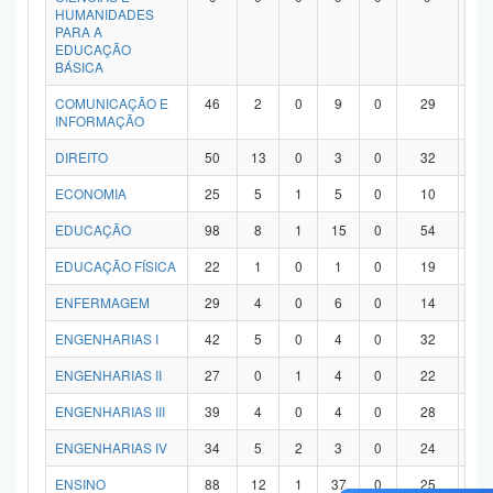
HUMANIDADES
PARA A
EDUCAÇÃO
BÁSICA
COMUNICAÇÃO E
46
2
0
9
0
29
6
INFORMAÇÃO
DIREITO
50
13
0
3
0
32
2
ECONOMIA
25
5
1
5
0
10
4
EDUCAÇÃO
98
8
1
15
0
54
2
EDUCAÇÃO FÍSICA
22
1
0
1
0
19
1
ENFERMAGEM
29
4
0
6
0
14
5
ENGENHARIAS I
42
5
0
4
0
32
1
ENGENHARIAS II
27
0
1
4
0
22
0
ENGENHARIAS III
39
4
0
4
0
28
3
ENGENHARIAS IV
34
5
2
3
0
24
0
ENSINO
88
12
1
37
0
25
1