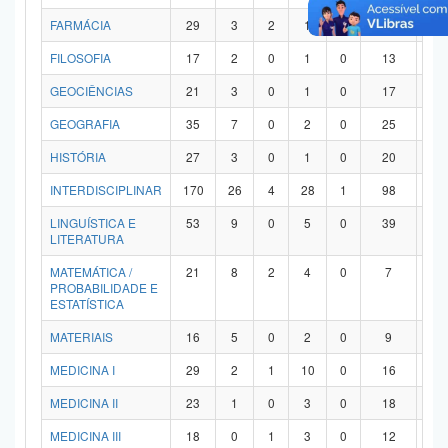
FARMÁCIA
29
3
2
1
0
21
2
FILOSOFIA
17
2
0
1
0
13
1
GEOCIÊNCIAS
21
3
0
1
0
17
0
GEOGRAFIA
35
7
0
2
0
25
1
HISTÓRIA
27
3
0
1
0
20
3
INTERDISCIPLINAR
170
26
4
28
1
98
1
LINGUÍSTICA E
53
9
0
5
0
39
0
LITERATURA
MATEMÁTICA /
21
8
2
4
0
7
0
PROBABILIDADE E
ESTATÍSTICA
MATERIAIS
16
5
0
2
0
9
0
MEDICINA I
29
2
1
10
0
16
0
MEDICINA II
23
1
0
3
0
18
1
MEDICINA III
18
0
1
3
0
12
2