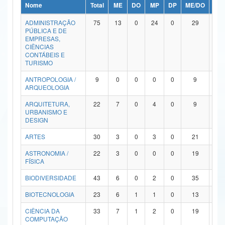
Nome
Total
ME
DO
MP
DP
ME/DO
MP/
Ministério da Ciência, Tecnologia, Inovações e Comunicações
ADMINISTRAÇÃO
75
13
0
24
0
29
9
PÚBLICA E DE
Ministério do Meio Ambiente
EMPRESAS,
CIÊNCIAS
Ministério do Turismo
CONTÁBEIS E
TURISMO
Ministério do Desenvolvimento Regional
ANTROPOLOGIA /
9
0
0
0
0
9
0
ARQUEOLOGIA
Controladoria-Geral da União
ARQUITETURA,
22
7
0
4
0
9
2
URBANISMO E
Ministério da Mulher, da Família e dos Direitos Humanos
DESIGN
Secretaria-Geral
ARTES
30
3
0
3
0
21
3
ASTRONOMIA /
22
3
0
0
0
19
0
Secretaria de Governo
FÍSICA
Gabinete de Segurança Institucional
BIODIVERSIDADE
43
6
0
2
0
35
0
Advocacia-Geral da União
BIOTECNOLOGIA
23
6
1
1
0
13
2
CIÊNCIA DA
33
7
1
2
0
19
4
Banco Central do Brasil
COMPUTAÇÃO