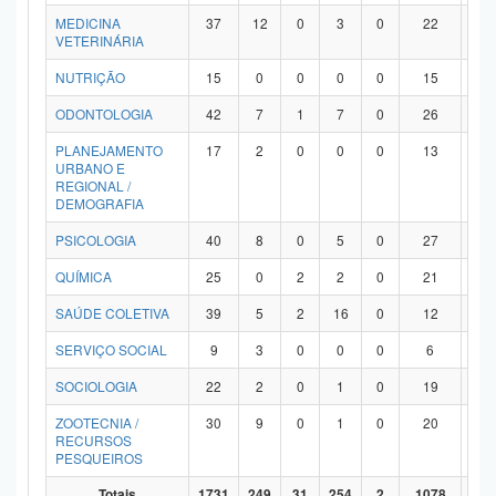
MEDICINA
37
12
0
3
0
22
0
VETERINÁRIA
NUTRIÇÃO
15
0
0
0
0
15
0
ODONTOLOGIA
42
7
1
7
0
26
1
PLANEJAMENTO
17
2
0
0
0
13
2
URBANO E
REGIONAL /
DEMOGRAFIA
PSICOLOGIA
40
8
0
5
0
27
0
QUÍMICA
25
0
2
2
0
21
0
SAÚDE COLETIVA
39
5
2
16
0
12
4
SERVIÇO SOCIAL
9
3
0
0
0
6
0
SOCIOLOGIA
22
2
0
1
0
19
0
ZOOTECNIA /
30
9
0
1
0
20
0
RECURSOS
PESQUEIROS
Totais
1731
249
31
254
2
1078
11