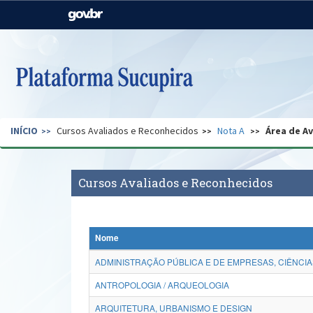
Casa Civil
Ministério da Justiça e
Segurança Pública
Ministério da Agricultura,
Ministério da Educação
Pecuária e Abastecimento
Ministério do Meio Ambiente
Ministério do Turismo
INÍCIO
Cursos Avaliados e Reconhecidos
Nota A
Área de A
Secretaria de Governo
Gabinete de Segurança
Institucional
Cursos Avaliados e Reconhecidos
Nome
ADMINISTRAÇÃO PÚBLICA E DE EMPRESAS, CIÊNCIA
ANTROPOLOGIA / ARQUEOLOGIA
ARQUITETURA, URBANISMO E DESIGN