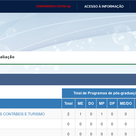
ACESSO À INFORMAÇÃO
CORONAVÍRUS (COVID-19)
Ministério da Defesa
Ministério das Relações
Mini
Exteriores
IR
PARA
O
CONTEÚDO
Ministério da Cidadania
Ministério da Saúde
Mini
Ministério do Desenvolvimento
Controladoria-Geral da União
Minis
Regional
e do
valiação
Advocacia-Geral da União
Banco Central do Brasil
Plana
Total de Programas de pós-grad
Total
ME
DO
MP
DP
ME/DO
S CONTÁBEIS E TURISMO
2
1
0
1
0
0
0
0
0
0
0
0
0
0
0
0
0
0