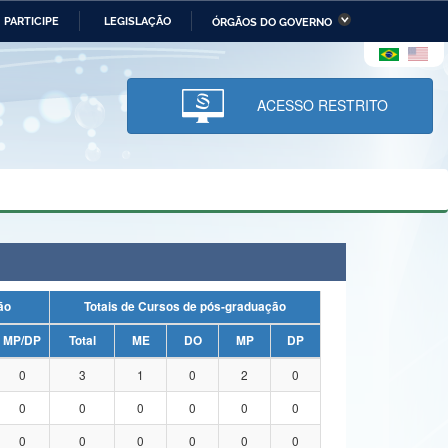
PARTICIPE
LEGISLAÇÃO
ÓRGÃOS DO GOVERNO
stério da Economia
Ministério da Infraestrutura
stério de Minas e Energia
Ministério da Ciência,
Tecnologia, Inovações e
ACESSO RESTRITO
Comunicações
tério da Mulher, da Família
Secretaria-Geral
s Direitos Humanos
lto
uação
Totais de Cursos de pós-graduação
MP/DP
Total
ME
DO
MP
DP
0
3
1
0
2
0
0
0
0
0
0
0
0
0
0
0
0
0