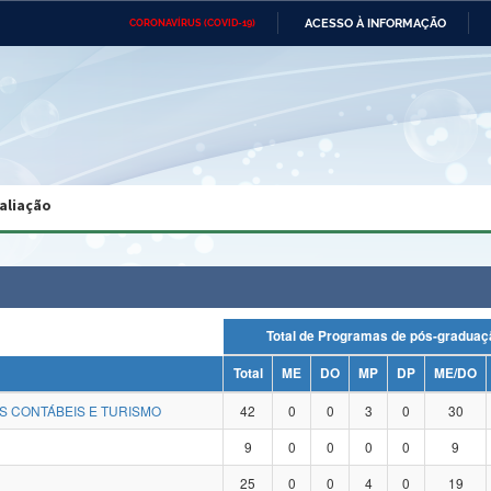
ACESSO À INFORMAÇÃO
CORONAVÍRUS (COVID-19)
Ministério da Defesa
Ministério das Relações
Mini
Exteriores
IR
PARA
O
CONTEÚDO
Ministério da Cidadania
Ministério da Saúde
Mini
Ministério do Desenvolvimento
Controladoria-Geral da União
Minis
Regional
e do
aliação
Advocacia-Geral da União
Banco Central do Brasil
Plana
Total de Programas de pós-grad
Total
ME
DO
MP
DP
ME/DO
S CONTÁBEIS E TURISMO
42
0
0
3
0
30
9
0
0
0
0
9
25
0
0
4
0
19