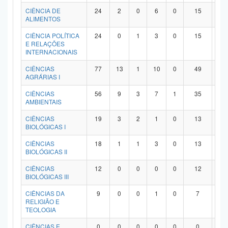
Planalto
CIÊNCIA DE
24
2
0
6
0
15
1
ALIMENTOS
CIÊNCIA POLÍTICA
24
0
1
3
0
15
5
E RELAÇÕES
INTERNACIONAIS
CIÊNCIAS
77
13
1
10
0
49
4
AGRÁRIAS I
CIÊNCIAS
56
9
3
7
1
35
1
AMBIENTAIS
CIÊNCIAS
19
3
2
1
0
13
0
BIOLÓGICAS I
CIÊNCIAS
18
1
1
3
0
13
0
BIOLÓGICAS II
CIÊNCIAS
12
0
0
0
0
12
0
BIOLÓGICAS III
CIÊNCIAS DA
9
0
0
1
0
7
1
RELIGIÃO E
TEOLOGIA
CIÊNCIAS E
0
0
0
0
0
0
0