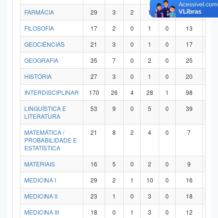
FARMÁCIA
29
3
2
1
0
21
2
FILOSOFIA
17
2
0
1
0
13
1
GEOCIÊNCIAS
21
3
0
1
0
17
0
GEOGRAFIA
35
7
0
2
0
25
1
HISTÓRIA
27
3
0
1
0
20
3
INTERDISCIPLINAR
170
26
4
28
1
98
1
LINGUÍSTICA E
53
9
0
5
0
39
0
LITERATURA
MATEMÁTICA /
21
8
2
4
0
7
0
PROBABILIDADE E
ESTATÍSTICA
MATERIAIS
16
5
0
2
0
9
0
MEDICINA I
29
2
1
10
0
16
0
MEDICINA II
23
1
0
3
0
18
1
MEDICINA III
18
0
1
3
0
12
2