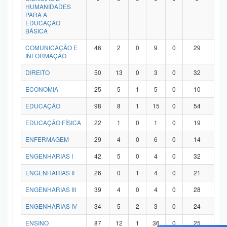
HUMANIDADES
PARA A
EDUCAÇÃO
BÁSICA
COMUNICAÇÃO E
46
2
0
9
0
29
6
INFORMAÇÃO
DIREITO
50
13
0
3
0
32
2
ECONOMIA
25
5
1
5
0
10
4
EDUCAÇÃO
98
8
1
15
0
54
2
EDUCAÇÃO FÍSICA
22
1
0
1
0
19
1
ENFERMAGEM
29
4
0
6
0
14
5
ENGENHARIAS I
42
5
0
4
0
32
1
ENGENHARIAS II
26
0
1
4
0
21
0
ENGENHARIAS III
39
4
0
4
0
28
3
ENGENHARIAS IV
34
5
2
3
0
24
0
ENSINO
87
12
1
36
0
25
1