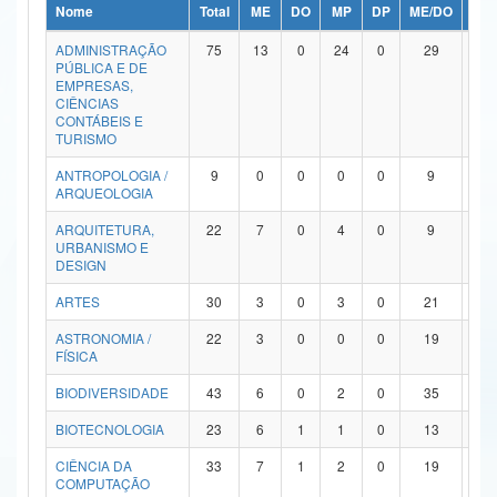
Nome
Total
ME
DO
MP
DP
ME/DO
MP/
Ministério da Ciência, Tecnologia, Inovações e Comunicações
ADMINISTRAÇÃO
75
13
0
24
0
29
9
PÚBLICA E DE
Ministério do Meio Ambiente
EMPRESAS,
CIÊNCIAS
Ministério do Turismo
CONTÁBEIS E
TURISMO
Ministério do Desenvolvimento Regional
ANTROPOLOGIA /
9
0
0
0
0
9
0
ARQUEOLOGIA
Controladoria-Geral da União
ARQUITETURA,
22
7
0
4
0
9
2
URBANISMO E
Ministério da Mulher, da Família e dos Direitos Humanos
DESIGN
Secretaria-Geral
ARTES
30
3
0
3
0
21
3
ASTRONOMIA /
22
3
0
0
0
19
0
Secretaria de Governo
FÍSICA
Gabinete de Segurança Institucional
BIODIVERSIDADE
43
6
0
2
0
35
0
Advocacia-Geral da União
BIOTECNOLOGIA
23
6
1
1
0
13
2
CIÊNCIA DA
33
7
1
2
0
19
4
Banco Central do Brasil
COMPUTAÇÃO