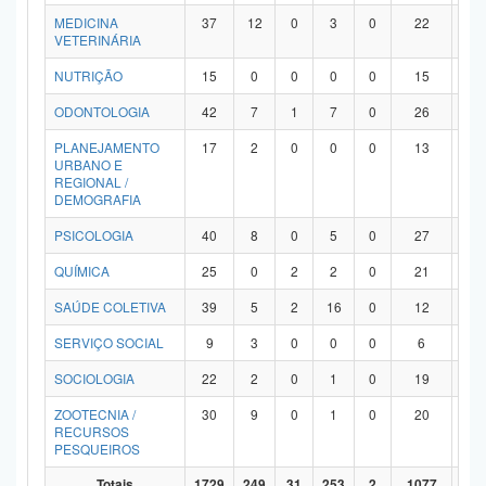
MEDICINA
37
12
0
3
0
22
0
VETERINÁRIA
NUTRIÇÃO
15
0
0
0
0
15
0
ODONTOLOGIA
42
7
1
7
0
26
1
PLANEJAMENTO
17
2
0
0
0
13
2
URBANO E
REGIONAL /
DEMOGRAFIA
PSICOLOGIA
40
8
0
5
0
27
0
QUÍMICA
25
0
2
2
0
21
0
SAÚDE COLETIVA
39
5
2
16
0
12
4
SERVIÇO SOCIAL
9
3
0
0
0
6
0
SOCIOLOGIA
22
2
0
1
0
19
0
ZOOTECNIA /
30
9
0
1
0
20
0
RECURSOS
PESQUEIROS
Totais
1729
249
31
253
2
1077
11