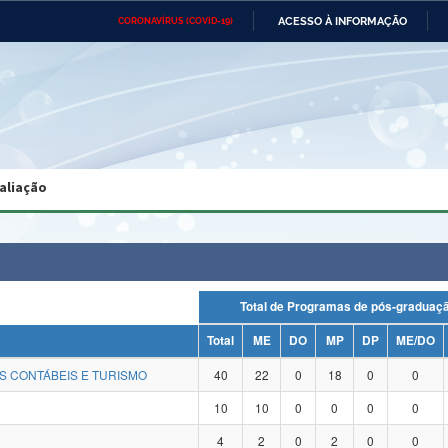
ACESSO À INFORMAÇÃO
CORONAVÍRUS (COVID-19)
Ministério da Defesa
Ministério das Relações
Mini
Exteriores
IR
PARA
O
CONTEÚDO
Ministério da Cidadania
Ministério da Saúde
Mini
Ministério do Desenvolvimento
Controladoria-Geral da União
Minis
Regional
e do
aliação
Advocacia-Geral da União
Banco Central do Brasil
Plana
Total de Programas de pós-gradu
Total
ME
DO
MP
DP
ME/DO
S CONTÁBEIS E TURISMO
40
22
0
18
0
0
10
10
0
0
0
0
4
2
0
2
0
0