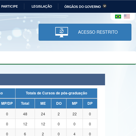
PARTICIPE
LEGISLAÇÃO
ÓRGÃOS DO GOVERNO
stério da Economia
Ministério da Infraestrutura
stério de Minas e Energia
Ministério da Ciência,
Tecnologia, Inovações e
ACESSO RESTRITO
Comunicações
tério da Mulher, da Família
Secretaria-Geral
s Direitos Humanos
lto
ação
Totais de Cursos de pós-graduação
MP/DP
Total
ME
DO
MP
DP
0
48
24
2
22
0
0
12
12
0
0
0
0
6
2
0
4
0