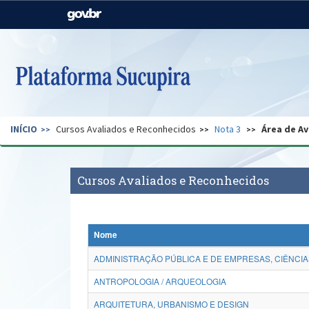
Casa Civil
Ministério da Justiça e
Segurança Pública
Ministério da Agricultura,
Ministério da Educação
Pecuária e Abastecimento
Ministério do Meio Ambiente
Ministério do Turismo
INÍCIO
Cursos Avaliados e Reconhecidos
Nota 3
Área de Av
Secretaria de Governo
Gabinete de Segurança
Institucional
Cursos Avaliados e Reconhecidos
Nome
ADMINISTRAÇÃO PÚBLICA E DE EMPRESAS, CIÊNCIA
ANTROPOLOGIA / ARQUEOLOGIA
ARQUITETURA, URBANISMO E DESIGN