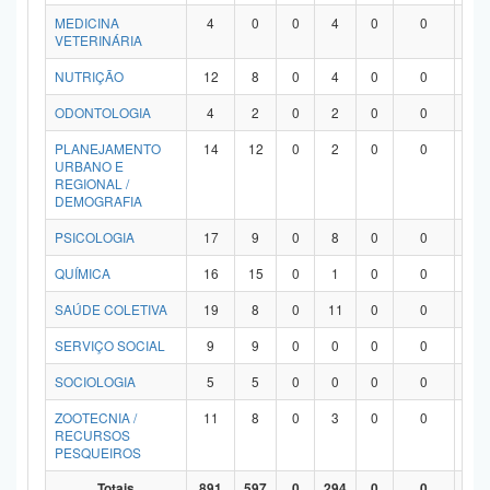
MEDICINA
4
0
0
4
0
0
0
VETERINÁRIA
NUTRIÇÃO
12
8
0
4
0
0
0
ODONTOLOGIA
4
2
0
2
0
0
0
PLANEJAMENTO
14
12
0
2
0
0
0
URBANO E
REGIONAL /
DEMOGRAFIA
PSICOLOGIA
17
9
0
8
0
0
0
QUÍMICA
16
15
0
1
0
0
0
SAÚDE COLETIVA
19
8
0
11
0
0
0
SERVIÇO SOCIAL
9
9
0
0
0
0
0
SOCIOLOGIA
5
5
0
0
0
0
0
ZOOTECNIA /
11
8
0
3
0
0
0
RECURSOS
PESQUEIROS
Totais
891
597
0
294
0
0
0