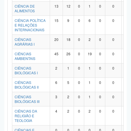
Planalto
CIÊNCIA DE
13
12
0
1
0
0
0
ALIMENTOS
CIÊNCIA POLÍTICA
15
9
0
6
0
0
0
E RELAÇÕES
INTERNACIONAIS
CIÊNCIAS
20
18
0
2
0
0
0
AGRÁRIAS I
CIÊNCIAS
45
26
0
19
0
0
0
AMBIENTAIS
CIÊNCIAS
2
1
0
1
0
0
0
BIOLÓGICAS I
CIÊNCIAS
6
5
0
1
0
0
0
BIOLÓGICAS II
CIÊNCIAS
3
2
0
1
0
0
0
BIOLÓGICAS III
CIÊNCIAS DA
4
2
0
2
0
0
0
RELIGIÃO E
TEOLOGIA
CIÊNCIAS E
0
0
0
0
0
0
0