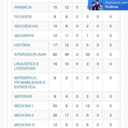
FARMÁCIA
15
12
0
3
0
0
0
FILOSOFIA
8
8
0
0
0
0
0
GEOCIÊNCIAS
10
8
0
2
0
0
0
GEOGRAFIA
12
11
0
1
0
0
0
HISTÓRIA
17
12
0
5
0
0
0
INTERDISCIPLINAR
82
49
0
33
0
0
0
LINGUÍSTICA E
16
13
0
3
0
0
0
LITERATURA
MATEMÁTICA /
9
9
0
0
0
0
0
PROBABILIDADE E
ESTATÍSTICA
MATERIAIS
8
6
0
2
0
0
0
MEDICINA I
20
8
0
12
0
0
0
MEDICINA II
26
17
0
9
0
0
0
MEDICINA III
12
6
0
6
0
0
0