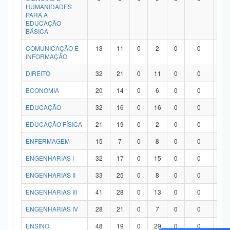
HUMANIDADES
PARA A
EDUCAÇÃO
BÁSICA
COMUNICAÇÃO E
13
11
0
2
0
0
0
INFORMAÇÃO
DIREITO
32
21
0
11
0
0
0
ECONOMIA
20
14
0
6
0
0
0
EDUCAÇÃO
32
16
0
16
0
0
0
EDUCAÇÃO FÍSICA
21
19
0
2
0
0
0
ENFERMAGEM
15
7
0
8
0
0
0
ENGENHARIAS I
32
17
0
15
0
0
0
ENGENHARIAS II
33
25
0
8
0
0
0
ENGENHARIAS III
41
28
0
13
0
0
0
ENGENHARIAS IV
28
21
0
7
0
0
0
ENSINO
48
19
0
29
0
0
0