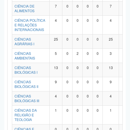
Planalto
CIÊNCIA DE
7
0
0
0
0
7
0
ALIMENTOS
CIÊNCIA POLÍTICA
4
0
0
0
0
4
0
E RELAÇÕES
INTERNACIONAIS
CIÊNCIAS
25
0
0
0
0
25
0
AGRÁRIAS I
CIÊNCIAS
5
0
2
0
0
3
0
AMBIENTAIS
CIÊNCIAS
13
0
0
0
0
13
0
BIOLÓGICAS I
CIÊNCIAS
9
0
0
0
0
9
0
BIOLÓGICAS II
CIÊNCIAS
4
0
0
0
0
4
0
BIOLÓGICAS III
CIÊNCIAS DA
1
0
0
0
0
1
0
RELIGIÃO E
TEOLOGIA
CIÊNCIAS E
0
0
0
0
0
0
0