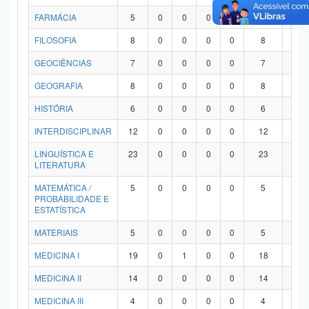
FARMÁCIA
5
0
0
0
0
5
0
FILOSOFIA
8
0
0
0
0
8
0
GEOCIÊNCIAS
7
0
0
0
0
7
0
GEOGRAFIA
8
0
0
0
0
8
0
HISTÓRIA
6
0
0
0
0
6
0
INTERDISCIPLINAR
12
0
0
0
0
12
0
LINGUÍSTICA E
23
0
0
0
0
23
0
LITERATURA
MATEMÁTICA /
5
0
0
0
0
5
0
PROBABILIDADE E
ESTATÍSTICA
MATERIAIS
5
0
0
0
0
5
0
MEDICINA I
19
0
1
0
0
18
0
MEDICINA II
14
0
0
0
0
14
0
MEDICINA III
4
0
0
0
0
4
0