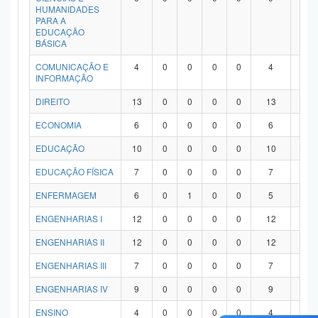
HUMANIDADES
PARA A
EDUCAÇÃO
BÁSICA
COMUNICAÇÃO E
4
0
0
0
0
4
0
INFORMAÇÃO
DIREITO
13
0
0
0
0
13
0
ECONOMIA
6
0
0
0
0
6
0
EDUCAÇÃO
10
0
0
0
0
10
0
EDUCAÇÃO FÍSICA
7
0
0
0
0
7
0
ENFERMAGEM
6
0
1
0
0
5
0
ENGENHARIAS I
12
0
0
0
0
12
0
ENGENHARIAS II
12
0
0
0
0
12
0
ENGENHARIAS III
7
0
0
0
0
7
0
ENGENHARIAS IV
9
0
0
0
0
9
0
ENSINO
4
0
0
0
0
4
0