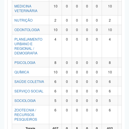
MEDICINA
10
0
0
0
0
10
0
VETERINÁRIA
NUTRIÇÃO
2
0
0
0
0
2
0
ODONTOLOGIA
10
0
0
0
0
10
0
PLANEJAMENTO
4
0
0
0
0
4
0
URBANO E
REGIONAL /
DEMOGRAFIA
PSICOLOGIA
8
0
0
0
0
8
0
QUÍMICA
10
0
0
0
0
10
0
SAÚDE COLETIVA
6
0
0
0
0
6
0
SERVIÇO SOCIAL
6
0
0
0
0
6
0
SOCIOLOGIA
5
0
0
0
0
5
0
ZOOTECNIA /
6
0
0
0
0
6
0
RECURSOS
PESQUEIROS
Totais
407
0
5
0
0
402
0