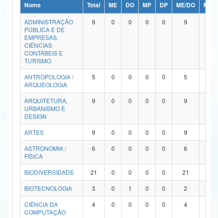
Nome
Total
ME
DO
MP
DP
ME/DO
MP/
Ministério da Ciência, Tecnologia, Inovações e Comunicações
ADMINISTRAÇÃO
9
0
0
0
0
9
0
PÚBLICA E DE
Ministério do Meio Ambiente
EMPRESAS,
CIÊNCIAS
Ministério do Turismo
CONTÁBEIS E
TURISMO
Ministério do Desenvolvimento Regional
ANTROPOLOGIA /
5
0
0
0
0
5
0
ARQUEOLOGIA
Controladoria-Geral da União
ARQUITETURA,
9
0
0
0
0
9
0
URBANISMO E
Ministério da Mulher, da Família e dos Direitos Humanos
DESIGN
Secretaria-Geral
ARTES
9
0
0
0
0
9
0
ASTRONOMIA /
6
0
0
0
0
6
0
Secretaria de Governo
FÍSICA
Gabinete de Segurança Institucional
BIODIVERSIDADE
21
0
0
0
0
21
0
Advocacia-Geral da União
BIOTECNOLOGIA
3
0
1
0
0
2
0
CIÊNCIA DA
4
0
0
0
0
4
0
Banco Central do Brasil
COMPUTAÇÃO