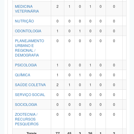
MEDICINA
2
1
0
1
0
0
0
VETERINÁRIA
NUTRIÇÃO
0
0
0
0
0
0
0
ODONTOLOGIA
1
0
1
0
0
0
0
PLANEJAMENTO
0
0
0
0
0
0
0
URBANO E
REGIONAL /
DEMOGRAFIA
PSICOLOGIA
1
0
0
1
0
0
0
QUÍMICA
1
0
1
0
0
0
0
SAÚDE COLETIVA
2
1
0
1
0
0
0
SERVIÇO SOCIAL
0
0
0
0
0
0
0
SOCIOLOGIA
0
0
0
0
0
0
0
ZOOTECNIA /
0
0
0
0
0
0
0
RECURSOS
PESQUEIROS
Totais
77
45
3
26
1
2
0