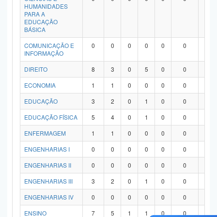
HUMANIDADES
PARA A
EDUCAÇÃO
BÁSICA
COMUNICAÇÃO E
0
0
0
0
0
0
0
INFORMAÇÃO
DIREITO
8
3
0
5
0
0
0
ECONOMIA
1
1
0
0
0
0
0
EDUCAÇÃO
3
2
0
1
0
0
0
EDUCAÇÃO FÍSICA
5
4
0
1
0
0
0
ENFERMAGEM
1
1
0
0
0
0
0
ENGENHARIAS I
0
0
0
0
0
0
0
ENGENHARIAS II
0
0
0
0
0
0
0
ENGENHARIAS III
3
2
0
1
0
0
0
ENGENHARIAS IV
0
0
0
0
0
0
0
ENSINO
7
5
1
1
0
0
0