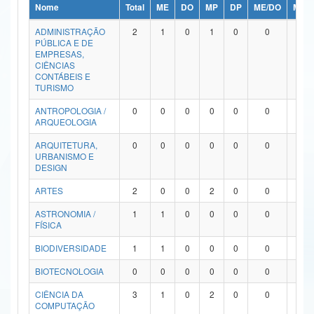
Nome
Total
ME
DO
MP
DP
ME/DO
MP/
Ministério da Ciência, Tecnologia, Inovações e Comunicações
ADMINISTRAÇÃO
2
1
0
1
0
0
0
PÚBLICA E DE
Ministério do Meio Ambiente
EMPRESAS,
CIÊNCIAS
Ministério do Turismo
CONTÁBEIS E
TURISMO
Ministério do Desenvolvimento Regional
ANTROPOLOGIA /
0
0
0
0
0
0
0
ARQUEOLOGIA
Controladoria-Geral da União
ARQUITETURA,
0
0
0
0
0
0
0
URBANISMO E
Ministério da Mulher, da Família e dos Direitos Humanos
DESIGN
Secretaria-Geral
ARTES
2
0
0
2
0
0
0
ASTRONOMIA /
1
1
0
0
0
0
0
Secretaria de Governo
FÍSICA
Gabinete de Segurança Institucional
BIODIVERSIDADE
1
1
0
0
0
0
0
Advocacia-Geral da União
BIOTECNOLOGIA
0
0
0
0
0
0
0
CIÊNCIA DA
3
1
0
2
0
0
0
Banco Central do Brasil
COMPUTAÇÃO