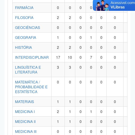
FARMÁCIA
0
0
0
0
0
0
0
FILOSOFIA
2
2
0
0
0
0
0
GEOCIÊNCIAS
0
0
0
0
0
0
0
GEOGRAFIA
1
0
0
1
0
0
0
HISTÓRIA
2
2
0
0
0
0
0
INTERDISCIPLINAR
17
10
0
7
0
0
0
LINGUÍSTICA E
3
3
0
0
0
0
0
LITERATURA
MATEMÁTICA /
0
0
0
0
0
0
0
PROBABILIDADE E
ESTATÍSTICA
MATERIAIS
1
1
0
0
0
0
0
MEDICINA I
2
1
0
1
0
0
0
MEDICINA II
1
1
0
0
0
0
0
MEDICINA III
0
0
0
0
0
0
0