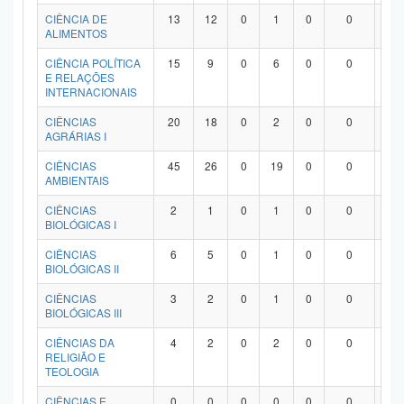
Planalto
CIÊNCIA DE
13
12
0
1
0
0
0
ALIMENTOS
CIÊNCIA POLÍTICA
15
9
0
6
0
0
0
E RELAÇÕES
INTERNACIONAIS
CIÊNCIAS
20
18
0
2
0
0
0
AGRÁRIAS I
CIÊNCIAS
45
26
0
19
0
0
0
AMBIENTAIS
CIÊNCIAS
2
1
0
1
0
0
0
BIOLÓGICAS I
CIÊNCIAS
6
5
0
1
0
0
0
BIOLÓGICAS II
CIÊNCIAS
3
2
0
1
0
0
0
BIOLÓGICAS III
CIÊNCIAS DA
4
2
0
2
0
0
0
RELIGIÃO E
TEOLOGIA
CIÊNCIAS E
0
0
0
0
0
0
0