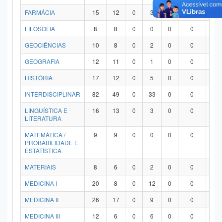
FARMÁCIA
15
12
0
3
0
0
0
FILOSOFIA
8
8
0
0
0
0
0
GEOCIÊNCIAS
10
8
0
2
0
0
0
GEOGRAFIA
12
11
0
1
0
0
0
HISTÓRIA
17
12
0
5
0
0
0
INTERDISCIPLINAR
82
49
0
33
0
0
0
LINGUÍSTICA E
16
13
0
3
0
0
0
LITERATURA
MATEMÁTICA /
9
9
0
0
0
0
0
PROBABILIDADE E
ESTATÍSTICA
MATERIAIS
8
6
0
2
0
0
0
MEDICINA I
20
8
0
12
0
0
0
MEDICINA II
26
17
0
9
0
0
0
MEDICINA III
12
6
0
6
0
0
0