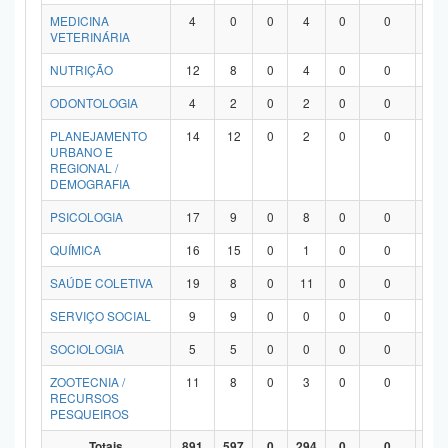
MEDICINA
4
0
0
4
0
0
0
VETERINÁRIA
NUTRIÇÃO
12
8
0
4
0
0
0
ODONTOLOGIA
4
2
0
2
0
0
0
PLANEJAMENTO
14
12
0
2
0
0
0
URBANO E
REGIONAL /
DEMOGRAFIA
PSICOLOGIA
17
9
0
8
0
0
0
QUÍMICA
16
15
0
1
0
0
0
SAÚDE COLETIVA
19
8
0
11
0
0
0
SERVIÇO SOCIAL
9
9
0
0
0
0
0
SOCIOLOGIA
5
5
0
0
0
0
0
ZOOTECNIA /
11
8
0
3
0
0
0
RECURSOS
PESQUEIROS
Totais
891
597
0
294
0
0
0