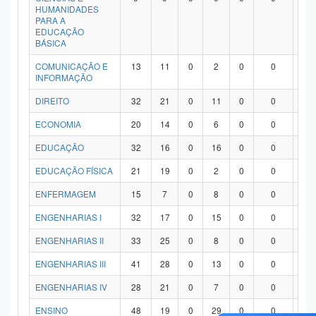
HUMANIDADES
PARA A
EDUCAÇÃO
BÁSICA
COMUNICAÇÃO E
13
11
0
2
0
0
0
INFORMAÇÃO
DIREITO
32
21
0
11
0
0
0
ECONOMIA
20
14
0
6
0
0
0
EDUCAÇÃO
32
16
0
16
0
0
0
EDUCAÇÃO FÍSICA
21
19
0
2
0
0
0
ENFERMAGEM
15
7
0
8
0
0
0
ENGENHARIAS I
32
17
0
15
0
0
0
ENGENHARIAS II
33
25
0
8
0
0
0
ENGENHARIAS III
41
28
0
13
0
0
0
ENGENHARIAS IV
28
21
0
7
0
0
0
ENSINO
48
19
0
29
0
0
0