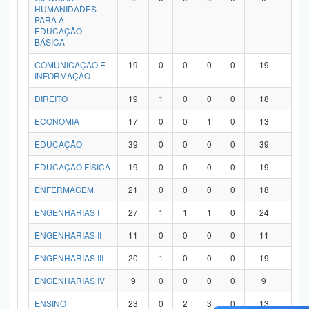
HUMANIDADES
PARA A
EDUCAÇÃO
BÁSICA
COMUNICAÇÃO E
19
0
0
0
0
19
0
INFORMAÇÃO
DIREITO
19
1
0
0
0
18
0
ECONOMIA
17
0
0
1
0
13
3
EDUCAÇÃO
39
0
0
0
0
39
0
EDUCAÇÃO FÍSICA
19
0
0
0
0
19
0
ENFERMAGEM
21
0
0
0
0
18
3
ENGENHARIAS I
27
1
1
1
0
24
0
ENGENHARIAS II
11
0
0
0
0
11
0
ENGENHARIAS III
20
1
0
0
0
19
0
ENGENHARIAS IV
9
0
0
0
0
9
0
ENSINO
23
0
2
3
0
13
5