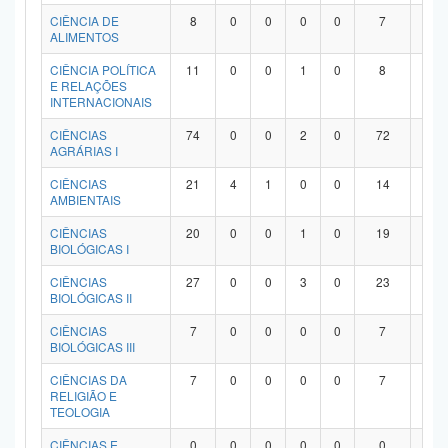
Planalto
CIÊNCIA DE
8
0
0
0
0
7
1
ALIMENTOS
CIÊNCIA POLÍTICA
11
0
0
1
0
8
2
E RELAÇÕES
INTERNACIONAIS
CIÊNCIAS
74
0
0
2
0
72
0
AGRÁRIAS I
CIÊNCIAS
21
4
1
0
0
14
2
AMBIENTAIS
CIÊNCIAS
20
0
0
1
0
19
0
BIOLÓGICAS I
CIÊNCIAS
27
0
0
3
0
23
1
BIOLÓGICAS II
CIÊNCIAS
7
0
0
0
0
7
0
BIOLÓGICAS III
CIÊNCIAS DA
7
0
0
0
0
7
0
RELIGIÃO E
TEOLOGIA
CIÊNCIAS E
0
0
0
0
0
0
0