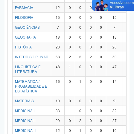
FARMÁCIA
12
0
0
0
0
12
0
FILOSOFIA
15
0
0
0
0
15
0
GEOCIÊNCIAS
7
0
0
0
0
7
0
GEOGRAFIA
18
0
0
0
0
18
0
HISTÓRIA
23
0
0
0
0
20
3
INTERDISCIPLINAR
68
2
3
2
0
53
8
LINGUÍSTICA E
48
1
0
0
0
47
0
LITERATURA
MATEMÁTICA /
16
0
1
0
0
14
1
PROBABILIDADE E
ESTATÍSTICA
MATERIAIS
10
0
0
0
0
9
1
MEDICINA I
33
1
0
0
0
32
0
MEDICINA II
29
0
2
0
0
27
0
MEDICINA III
12
0
1
0
0
10
1