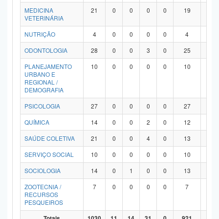
MEDICINA
21
0
0
0
0
19
2
VETERINÁRIA
NUTRIÇÃO
4
0
0
0
0
4
0
ODONTOLOGIA
28
0
0
3
0
25
0
PLANEJAMENTO
10
0
0
0
0
10
0
URBANO E
REGIONAL /
DEMOGRAFIA
PSICOLOGIA
27
0
0
0
0
27
0
QUÍMICA
14
0
0
2
0
12
0
SAÚDE COLETIVA
21
0
0
4
0
13
4
SERVIÇO SOCIAL
10
0
0
0
0
10
0
SOCIOLOGIA
14
0
1
0
0
13
0
ZOOTECNIA /
7
0
0
0
0
7
0
RECURSOS
PESQUEIROS
Totais
1030
11
14
31
0
921
53