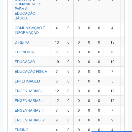
HUMANIDADES
PARA A
EDUCAÇÃO
BÁSICA
COMUNICAÇÃO E
4
0
0
0
0
4
0
INFORMAÇÃO
DIREITO
13
0
0
0
0
13
0
ECONOMIA
6
0
0
0
0
6
0
EDUCAÇÃO
10
0
0
0
0
10
0
EDUCAÇÃO FÍSICA
7
0
0
0
0
7
0
ENFERMAGEM
6
0
1
0
0
5
0
ENGENHARIAS I
12
0
0
0
0
12
0
ENGENHARIAS II
12
0
0
0
0
12
0
ENGENHARIAS III
7
0
0
0
0
7
0
ENGENHARIAS IV
9
0
0
0
0
9
0
ENSINO
4
0
0
0
0
4
0