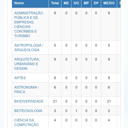
Nome
Total
ME
DO
MP
DP
ME/DO
MP/
Ministério da Ciência, Tecnologia, Inovações e Comunicações
ADMINISTRAÇÃO
9
0
0
0
0
9
0
PÚBLICA E DE
Ministério do Meio Ambiente
EMPRESAS,
CIÊNCIAS
Ministério do Turismo
CONTÁBEIS E
TURISMO
Ministério do Desenvolvimento Regional
ANTROPOLOGIA /
5
0
0
0
0
5
0
ARQUEOLOGIA
Controladoria-Geral da União
ARQUITETURA,
9
0
0
0
0
9
0
URBANISMO E
Ministério da Mulher, da Família e dos Direitos Humanos
DESIGN
Secretaria-Geral
ARTES
9
0
0
0
0
9
0
ASTRONOMIA /
6
0
0
0
0
6
0
Secretaria de Governo
FÍSICA
Gabinete de Segurança Institucional
BIODIVERSIDADE
21
0
0
0
0
21
0
Advocacia-Geral da União
BIOTECNOLOGIA
3
0
1
0
0
2
0
CIÊNCIA DA
4
0
0
0
0
4
0
Banco Central do Brasil
COMPUTAÇÃO