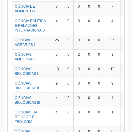
Planalto
CIÊNCIA DE
7
0
0
0
0
7
0
ALIMENTOS
CIÊNCIA POLÍTICA
4
0
0
0
0
4
0
E RELAÇÕES
INTERNACIONAIS
CIÊNCIAS
25
0
0
0
0
25
0
AGRÁRIAS I
CIÊNCIAS
5
0
2
0
0
3
0
AMBIENTAIS
CIÊNCIAS
13
0
0
0
0
13
0
BIOLÓGICAS I
CIÊNCIAS
9
0
0
0
0
9
0
BIOLÓGICAS II
CIÊNCIAS
4
0
0
0
0
4
0
BIOLÓGICAS III
CIÊNCIAS DA
1
0
0
0
0
1
0
RELIGIÃO E
TEOLOGIA
CIÊNCIAS E
0
0
0
0
0
0
0