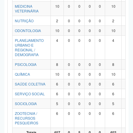
MEDICINA
10
0
0
0
0
10
0
VETERINÁRIA
NUTRIÇÃO
2
0
0
0
0
2
0
ODONTOLOGIA
10
0
0
0
0
10
0
PLANEJAMENTO
4
0
0
0
0
4
0
URBANO E
REGIONAL /
DEMOGRAFIA
PSICOLOGIA
8
0
0
0
0
8
0
QUÍMICA
10
0
0
0
0
10
0
SAÚDE COLETIVA
6
0
0
0
0
6
0
SERVIÇO SOCIAL
6
0
0
0
0
6
0
SOCIOLOGIA
5
0
0
0
0
5
0
ZOOTECNIA /
6
0
0
0
0
6
0
RECURSOS
PESQUEIROS
Totais
407
0
5
0
0
402
0