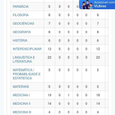
FARMÁCIA
5
0
0
0
0
5
0
FILOSOFIA
8
0
0
0
0
8
0
GEOCIÊNCIAS
7
0
0
0
0
7
0
GEOGRAFIA
8
0
0
0
0
8
0
HISTÓRIA
6
0
0
0
0
6
0
INTERDISCIPLINAR
12
0
0
0
0
12
0
LINGUÍSTICA E
23
0
0
0
0
23
0
LITERATURA
MATEMÁTICA /
5
0
0
0
0
5
0
PROBABILIDADE E
ESTATÍSTICA
MATERIAIS
5
0
0
0
0
5
0
MEDICINA I
19
0
1
0
0
18
0
MEDICINA II
14
0
0
0
0
14
0
MEDICINA III
4
0
0
0
0
4
0