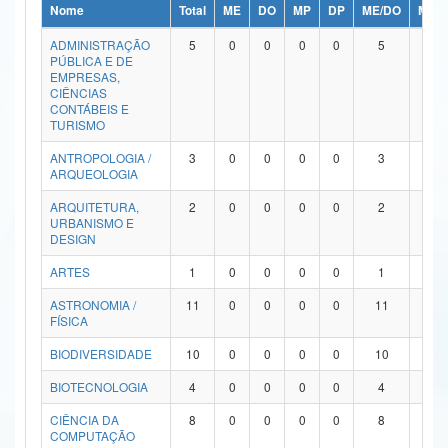
Nome
Total
ME
DO
MP
DP
ME/DO
MP/
Ministério da Ciência, Tecnologia, Inovações e Comunicações
ADMINISTRAÇÃO
5
0
0
0
0
5
0
PÚBLICA E DE
Ministério do Meio Ambiente
EMPRESAS,
CIÊNCIAS
Ministério do Turismo
CONTÁBEIS E
TURISMO
Ministério do Desenvolvimento Regional
ANTROPOLOGIA /
3
0
0
0
0
3
0
ARQUEOLOGIA
Controladoria-Geral da União
ARQUITETURA,
2
0
0
0
0
2
0
URBANISMO E
Ministério da Mulher, da Família e dos Direitos Humanos
DESIGN
Secretaria-Geral
ARTES
1
0
0
0
0
1
0
ASTRONOMIA /
11
0
0
0
0
11
0
Secretaria de Governo
FÍSICA
Gabinete de Segurança Institucional
BIODIVERSIDADE
10
0
0
0
0
10
0
Advocacia-Geral da União
BIOTECNOLOGIA
4
0
0
0
0
4
0
CIÊNCIA DA
8
0
0
0
0
8
0
Banco Central do Brasil
COMPUTAÇÃO