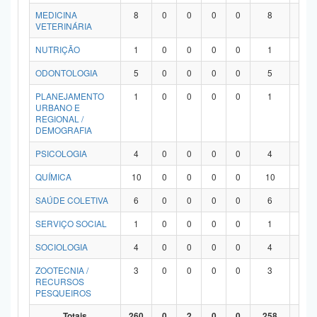
MEDICINA
8
0
0
0
0
8
0
VETERINÁRIA
NUTRIÇÃO
1
0
0
0
0
1
0
ODONTOLOGIA
5
0
0
0
0
5
0
PLANEJAMENTO
1
0
0
0
0
1
0
URBANO E
REGIONAL /
DEMOGRAFIA
PSICOLOGIA
4
0
0
0
0
4
0
QUÍMICA
10
0
0
0
0
10
0
SAÚDE COLETIVA
6
0
0
0
0
6
0
SERVIÇO SOCIAL
1
0
0
0
0
1
0
SOCIOLOGIA
4
0
0
0
0
4
0
ZOOTECNIA /
3
0
0
0
0
3
0
RECURSOS
PESQUEIROS
Totais
260
0
2
0
0
258
0