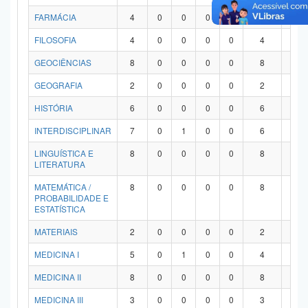
FARMÁCIA
4
0
0
0
0
4
0
FILOSOFIA
4
0
0
0
0
4
0
GEOCIÊNCIAS
8
0
0
0
0
8
0
GEOGRAFIA
2
0
0
0
0
2
0
HISTÓRIA
6
0
0
0
0
6
0
INTERDISCIPLINAR
7
0
1
0
0
6
0
LINGUÍSTICA E
8
0
0
0
0
8
0
LITERATURA
MATEMÁTICA /
8
0
0
0
0
8
0
PROBABILIDADE E
ESTATÍSTICA
MATERIAIS
2
0
0
0
0
2
0
MEDICINA I
5
0
1
0
0
4
0
MEDICINA II
8
0
0
0
0
8
0
MEDICINA III
3
0
0
0
0
3
0