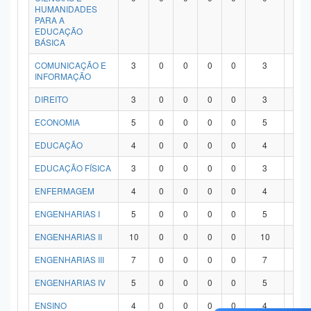
HUMANIDADES
PARA A
EDUCAÇÃO
BÁSICA
COMUNICAÇÃO E
3
0
0
0
0
3
0
INFORMAÇÃO
DIREITO
3
0
0
0
0
3
0
ECONOMIA
5
0
0
0
0
5
0
EDUCAÇÃO
4
0
0
0
0
4
0
EDUCAÇÃO FÍSICA
3
0
0
0
0
3
0
ENFERMAGEM
4
0
0
0
0
4
0
ENGENHARIAS I
5
0
0
0
0
5
0
ENGENHARIAS II
10
0
0
0
0
10
0
ENGENHARIAS III
7
0
0
0
0
7
0
ENGENHARIAS IV
5
0
0
0
0
5
0
ENSINO
4
0
0
0
0
4
0