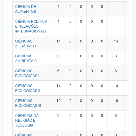
Planalto
CIÊNCIA DE
4
0
0
0
0
4
0
ALIMENTOS
CIÊNCIA POLÍTICA
4
0
0
0
0
4
0
E RELAÇÕES
INTERNACIONAIS
CIÊNCIAS
14
0
0
0
0
14
0
AGRÁRIAS I
CIÊNCIAS
3
0
0
0
0
3
0
AMBIENTAIS
CIÊNCIAS
6
0
0
0
0
6
0
BIOLÓGICAS I
CIÊNCIAS
14
0
0
0
0
14
0
BIOLÓGICAS II
CIÊNCIAS
10
0
0
0
0
10
0
BIOLÓGICAS III
CIÊNCIAS DA
0
0
0
0
0
0
0
RELIGIÃO E
TEOLOGIA
CIÊNCIAS E
0
0
0
0
0
0
0