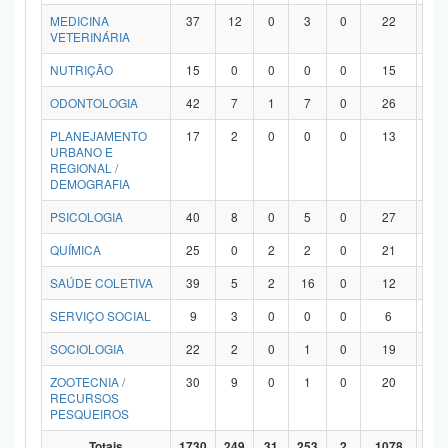
MEDICINA
37
12
0
3
0
22
0
VETERINÁRIA
NUTRIÇÃO
15
0
0
0
0
15
0
ODONTOLOGIA
42
7
1
7
0
26
1
PLANEJAMENTO
17
2
0
0
0
13
2
URBANO E
REGIONAL /
DEMOGRAFIA
PSICOLOGIA
40
8
0
5
0
27
0
QUÍMICA
25
0
2
2
0
21
0
SAÚDE COLETIVA
39
5
2
16
0
12
4
SERVIÇO SOCIAL
9
3
0
0
0
6
0
SOCIOLOGIA
22
2
0
1
0
19
0
ZOOTECNIA /
30
9
0
1
0
20
0
RECURSOS
PESQUEIROS
Totais
1730
249
31
253
2
1078
11