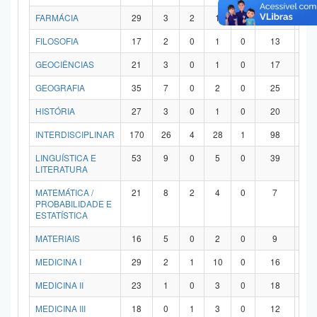
FARMÁCIA
29
3
2
1
0
21
2
FILOSOFIA
17
2
0
1
0
13
1
GEOCIÊNCIAS
21
3
0
1
0
17
0
GEOGRAFIA
35
7
0
2
0
25
1
HISTÓRIA
27
3
0
1
0
20
3
INTERDISCIPLINAR
170
26
4
28
1
98
1
LINGUÍSTICA E
53
9
0
5
0
39
0
LITERATURA
MATEMÁTICA /
21
8
2
4
0
7
0
PROBABILIDADE E
ESTATÍSTICA
MATERIAIS
16
5
0
2
0
9
0
MEDICINA I
29
2
1
10
0
16
0
MEDICINA II
23
1
0
3
0
18
1
MEDICINA III
18
0
1
3
0
12
2