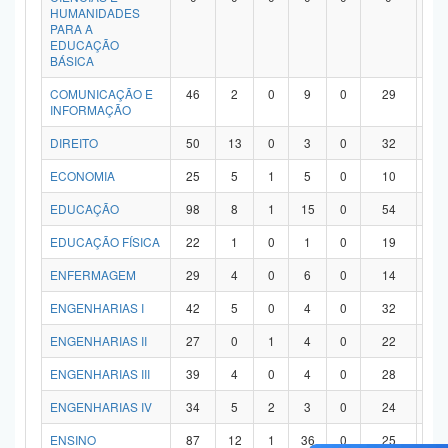
HUMANIDADES
PARA A
EDUCAÇÃO
BÁSICA
COMUNICAÇÃO E
46
2
0
9
0
29
6
INFORMAÇÃO
DIREITO
50
13
0
3
0
32
2
ECONOMIA
25
5
1
5
0
10
4
EDUCAÇÃO
98
8
1
15
0
54
2
EDUCAÇÃO FÍSICA
22
1
0
1
0
19
1
ENFERMAGEM
29
4
0
6
0
14
5
ENGENHARIAS I
42
5
0
4
0
32
1
ENGENHARIAS II
27
0
1
4
0
22
0
ENGENHARIAS III
39
4
0
4
0
28
3
ENGENHARIAS IV
34
5
2
3
0
24
0
ENSINO
87
12
1
36
0
25
1