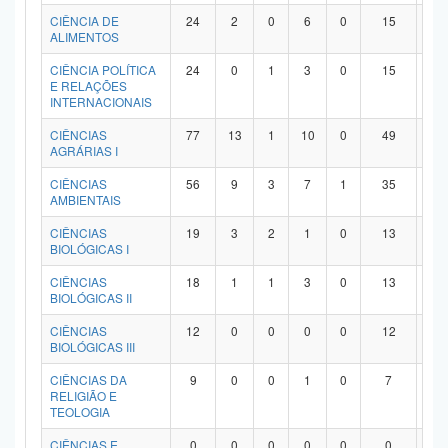
Planalto
CIÊNCIA DE
24
2
0
6
0
15
1
ALIMENTOS
CIÊNCIA POLÍTICA
24
0
1
3
0
15
5
E RELAÇÕES
INTERNACIONAIS
CIÊNCIAS
77
13
1
10
0
49
4
AGRÁRIAS I
CIÊNCIAS
56
9
3
7
1
35
1
AMBIENTAIS
CIÊNCIAS
19
3
2
1
0
13
0
BIOLÓGICAS I
CIÊNCIAS
18
1
1
3
0
13
0
BIOLÓGICAS II
CIÊNCIAS
12
0
0
0
0
12
0
BIOLÓGICAS III
CIÊNCIAS DA
9
0
0
1
0
7
1
RELIGIÃO E
TEOLOGIA
CIÊNCIAS E
0
0
0
0
0
0
0