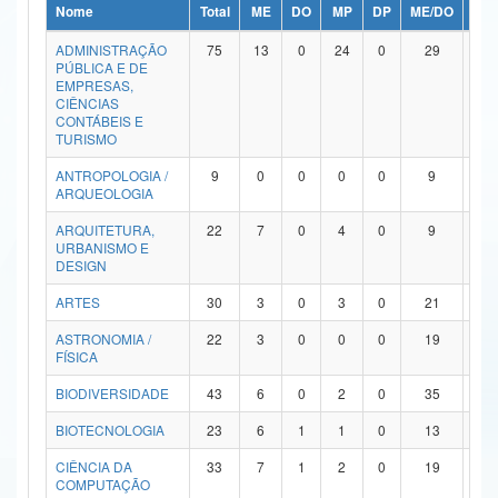
Nome
Total
ME
DO
MP
DP
ME/DO
MP/
Ministério da Ciência, Tecnologia, Inovações e Comunicações
ADMINISTRAÇÃO
75
13
0
24
0
29
9
PÚBLICA E DE
Ministério do Meio Ambiente
EMPRESAS,
CIÊNCIAS
Ministério do Turismo
CONTÁBEIS E
TURISMO
Ministério do Desenvolvimento Regional
ANTROPOLOGIA /
9
0
0
0
0
9
0
ARQUEOLOGIA
Controladoria-Geral da União
ARQUITETURA,
22
7
0
4
0
9
2
URBANISMO E
Ministério da Mulher, da Família e dos Direitos Humanos
DESIGN
Secretaria-Geral
ARTES
30
3
0
3
0
21
3
ASTRONOMIA /
22
3
0
0
0
19
0
Secretaria de Governo
FÍSICA
Gabinete de Segurança Institucional
BIODIVERSIDADE
43
6
0
2
0
35
0
Advocacia-Geral da União
BIOTECNOLOGIA
23
6
1
1
0
13
2
CIÊNCIA DA
33
7
1
2
0
19
4
Banco Central do Brasil
COMPUTAÇÃO