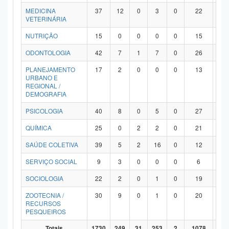
MEDICINA
37
12
0
3
0
22
0
VETERINÁRIA
NUTRIÇÃO
15
0
0
0
0
15
0
ODONTOLOGIA
42
7
1
7
0
26
1
PLANEJAMENTO
17
2
0
0
0
13
2
URBANO E
REGIONAL /
DEMOGRAFIA
PSICOLOGIA
40
8
0
5
0
27
0
QUÍMICA
25
0
2
2
0
21
0
SAÚDE COLETIVA
39
5
2
16
0
12
4
SERVIÇO SOCIAL
9
3
0
0
0
6
0
SOCIOLOGIA
22
2
0
1
0
19
0
ZOOTECNIA /
30
9
0
1
0
20
0
RECURSOS
PESQUEIROS
Totais
1730
249
31
253
2
1078
11