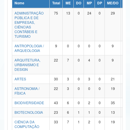
Nome
Total
ME
DO
MP
DP
ME/DO
MP/
Ministério da Ciência, Tecnologia, Inovações e Comunicações
ADMINISTRAÇÃO
75
13
0
24
0
29
9
PÚBLICA E DE
Ministério do Meio Ambiente
EMPRESAS,
CIÊNCIAS
Ministério do Turismo
CONTÁBEIS E
TURISMO
Ministério do Desenvolvimento Regional
ANTROPOLOGIA /
9
0
0
0
0
9
0
ARQUEOLOGIA
Controladoria-Geral da União
ARQUITETURA,
22
7
0
4
0
9
2
URBANISMO E
Ministério da Mulher, da Família e dos Direitos Humanos
DESIGN
Secretaria-Geral
ARTES
30
3
0
3
0
21
3
ASTRONOMIA /
22
3
0
0
0
19
0
Secretaria de Governo
FÍSICA
Gabinete de Segurança Institucional
BIODIVERSIDADE
43
6
0
2
0
35
0
Advocacia-Geral da União
BIOTECNOLOGIA
23
6
1
1
0
13
2
CIÊNCIA DA
33
7
1
2
0
19
4
Banco Central do Brasil
COMPUTAÇÃO