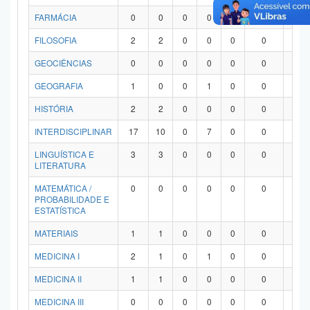
FARMÁCIA
0
0
0
0
0
0
0
FILOSOFIA
2
2
0
0
0
0
0
GEOCIÊNCIAS
0
0
0
0
0
0
0
GEOGRAFIA
1
0
0
1
0
0
0
HISTÓRIA
2
2
0
0
0
0
0
INTERDISCIPLINAR
17
10
0
7
0
0
0
LINGUÍSTICA E
3
3
0
0
0
0
0
LITERATURA
MATEMÁTICA /
0
0
0
0
0
0
0
PROBABILIDADE E
ESTATÍSTICA
MATERIAIS
1
1
0
0
0
0
0
MEDICINA I
2
1
0
1
0
0
0
MEDICINA II
1
1
0
0
0
0
0
MEDICINA III
0
0
0
0
0
0
0