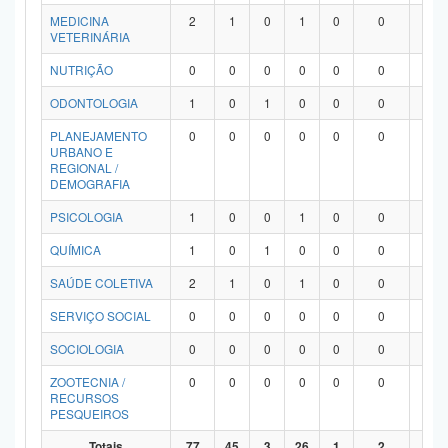
MEDICINA
2
1
0
1
0
0
0
VETERINÁRIA
NUTRIÇÃO
0
0
0
0
0
0
0
ODONTOLOGIA
1
0
1
0
0
0
0
PLANEJAMENTO
0
0
0
0
0
0
0
URBANO E
REGIONAL /
DEMOGRAFIA
PSICOLOGIA
1
0
0
1
0
0
0
QUÍMICA
1
0
1
0
0
0
0
SAÚDE COLETIVA
2
1
0
1
0
0
0
SERVIÇO SOCIAL
0
0
0
0
0
0
0
SOCIOLOGIA
0
0
0
0
0
0
0
ZOOTECNIA /
0
0
0
0
0
0
0
RECURSOS
PESQUEIROS
Totais
77
45
3
26
1
2
0