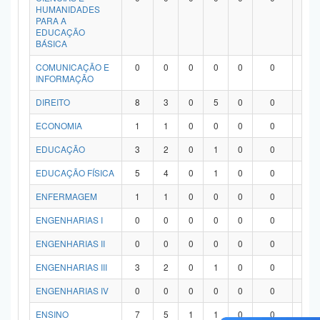
HUMANIDADES
PARA A
EDUCAÇÃO
BÁSICA
COMUNICAÇÃO E
0
0
0
0
0
0
0
INFORMAÇÃO
DIREITO
8
3
0
5
0
0
0
ECONOMIA
1
1
0
0
0
0
0
EDUCAÇÃO
3
2
0
1
0
0
0
EDUCAÇÃO FÍSICA
5
4
0
1
0
0
0
ENFERMAGEM
1
1
0
0
0
0
0
ENGENHARIAS I
0
0
0
0
0
0
0
ENGENHARIAS II
0
0
0
0
0
0
0
ENGENHARIAS III
3
2
0
1
0
0
0
ENGENHARIAS IV
0
0
0
0
0
0
0
ENSINO
7
5
1
1
0
0
0