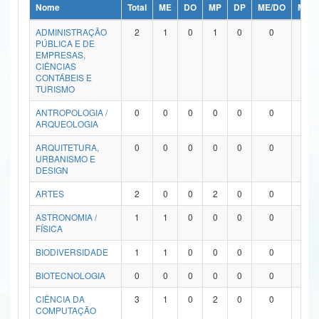
Nome
Total
ME
DO
MP
DP
ME/DO
MP/
Ministério da Ciência, Tecnologia, Inovações e Comunicações
ADMINISTRAÇÃO
2
1
0
1
0
0
0
PÚBLICA E DE
Ministério do Meio Ambiente
EMPRESAS,
CIÊNCIAS
Ministério do Turismo
CONTÁBEIS E
TURISMO
Ministério do Desenvolvimento Regional
ANTROPOLOGIA /
0
0
0
0
0
0
0
ARQUEOLOGIA
Controladoria-Geral da União
ARQUITETURA,
0
0
0
0
0
0
0
URBANISMO E
Ministério da Mulher, da Família e dos Direitos Humanos
DESIGN
Secretaria-Geral
ARTES
2
0
0
2
0
0
0
ASTRONOMIA /
1
1
0
0
0
0
0
Secretaria de Governo
FÍSICA
Gabinete de Segurança Institucional
BIODIVERSIDADE
1
1
0
0
0
0
0
Advocacia-Geral da União
BIOTECNOLOGIA
0
0
0
0
0
0
0
CIÊNCIA DA
3
1
0
2
0
0
0
Banco Central do Brasil
COMPUTAÇÃO