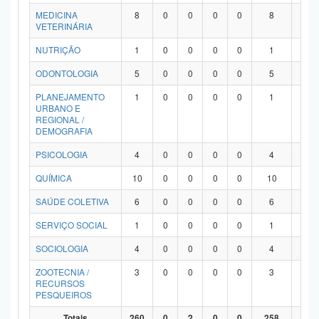
MEDICINA
8
0
0
0
0
8
0
VETERINÁRIA
NUTRIÇÃO
1
0
0
0
0
1
0
ODONTOLOGIA
5
0
0
0
0
5
0
PLANEJAMENTO
1
0
0
0
0
1
0
URBANO E
REGIONAL /
DEMOGRAFIA
PSICOLOGIA
4
0
0
0
0
4
0
QUÍMICA
10
0
0
0
0
10
0
SAÚDE COLETIVA
6
0
0
0
0
6
0
SERVIÇO SOCIAL
1
0
0
0
0
1
0
SOCIOLOGIA
4
0
0
0
0
4
0
ZOOTECNIA /
3
0
0
0
0
3
0
RECURSOS
PESQUEIROS
Totais
260
0
2
0
0
258
0