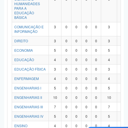
HUMANIDADES
PARA A
EDUCAÇÃO
BÁSICA
COMUNICAÇÃO E
3
0
0
0
0
3
0
INFORMAÇÃO
DIREITO
3
0
0
0
0
3
0
ECONOMIA
5
0
0
0
0
5
0
EDUCAÇÃO
4
0
0
0
0
4
0
EDUCAÇÃO FÍSICA
3
0
0
0
0
3
0
ENFERMAGEM
4
0
0
0
0
4
0
ENGENHARIAS I
5
0
0
0
0
5
0
ENGENHARIAS II
10
0
0
0
0
10
0
ENGENHARIAS III
7
0
0
0
0
7
0
ENGENHARIAS IV
5
0
0
0
0
5
0
ENSINO
4
0
0
0
0
4
0