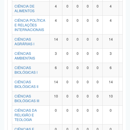
Planalto
CIÊNCIA DE
4
0
0
0
0
4
0
ALIMENTOS
CIÊNCIA POLÍTICA
4
0
0
0
0
4
0
E RELAÇÕES
INTERNACIONAIS
CIÊNCIAS
14
0
0
0
0
14
0
AGRÁRIAS I
CIÊNCIAS
3
0
0
0
0
3
0
AMBIENTAIS
CIÊNCIAS
6
0
0
0
0
6
0
BIOLÓGICAS I
CIÊNCIAS
14
0
0
0
0
14
0
BIOLÓGICAS II
CIÊNCIAS
10
0
0
0
0
10
0
BIOLÓGICAS III
CIÊNCIAS DA
0
0
0
0
0
0
0
RELIGIÃO E
TEOLOGIA
CIÊNCIAS E
0
0
0
0
0
0
0