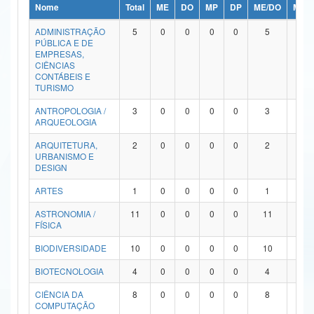
Nome
Total
ME
DO
MP
DP
ME/DO
MP/
Ministério da Ciência, Tecnologia, Inovações e Comunicações
ADMINISTRAÇÃO
5
0
0
0
0
5
0
PÚBLICA E DE
Ministério do Meio Ambiente
EMPRESAS,
CIÊNCIAS
Ministério do Turismo
CONTÁBEIS E
TURISMO
Ministério do Desenvolvimento Regional
ANTROPOLOGIA /
3
0
0
0
0
3
0
ARQUEOLOGIA
Controladoria-Geral da União
ARQUITETURA,
2
0
0
0
0
2
0
URBANISMO E
Ministério da Mulher, da Família e dos Direitos Humanos
DESIGN
Secretaria-Geral
ARTES
1
0
0
0
0
1
0
ASTRONOMIA /
11
0
0
0
0
11
0
Secretaria de Governo
FÍSICA
Gabinete de Segurança Institucional
BIODIVERSIDADE
10
0
0
0
0
10
0
Advocacia-Geral da União
BIOTECNOLOGIA
4
0
0
0
0
4
0
CIÊNCIA DA
8
0
0
0
0
8
0
Banco Central do Brasil
COMPUTAÇÃO