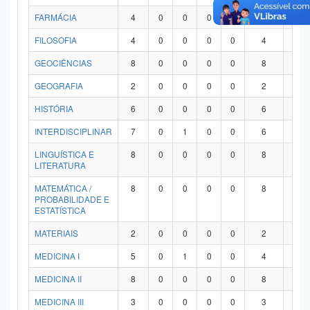
FARMÁCIA
4
0
0
0
0
4
0
FILOSOFIA
4
0
0
0
0
4
0
GEOCIÊNCIAS
8
0
0
0
0
8
0
GEOGRAFIA
2
0
0
0
0
2
0
HISTÓRIA
6
0
0
0
0
6
0
INTERDISCIPLINAR
7
0
1
0
0
6
0
LINGUÍSTICA E
8
0
0
0
0
8
0
LITERATURA
MATEMÁTICA /
8
0
0
0
0
8
0
PROBABILIDADE E
ESTATÍSTICA
MATERIAIS
2
0
0
0
0
2
0
MEDICINA I
5
0
1
0
0
4
0
MEDICINA II
8
0
0
0
0
8
0
MEDICINA III
3
0
0
0
0
3
0