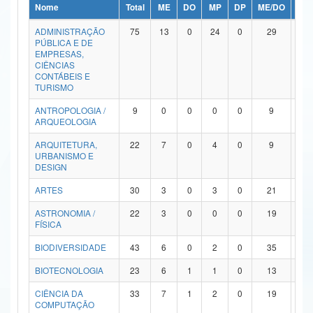
Nome
Total
ME
DO
MP
DP
ME/DO
MP/
Ministério da Ciência, Tecnologia, Inovações e Comunicações
ADMINISTRAÇÃO
75
13
0
24
0
29
9
PÚBLICA E DE
Ministério do Meio Ambiente
EMPRESAS,
CIÊNCIAS
Ministério do Turismo
CONTÁBEIS E
TURISMO
Ministério do Desenvolvimento Regional
ANTROPOLOGIA /
9
0
0
0
0
9
0
ARQUEOLOGIA
Controladoria-Geral da União
ARQUITETURA,
22
7
0
4
0
9
2
URBANISMO E
Ministério da Mulher, da Família e dos Direitos Humanos
DESIGN
Secretaria-Geral
ARTES
30
3
0
3
0
21
3
ASTRONOMIA /
22
3
0
0
0
19
0
Secretaria de Governo
FÍSICA
Gabinete de Segurança Institucional
BIODIVERSIDADE
43
6
0
2
0
35
0
Advocacia-Geral da União
BIOTECNOLOGIA
23
6
1
1
0
13
2
CIÊNCIA DA
33
7
1
2
0
19
4
Banco Central do Brasil
COMPUTAÇÃO