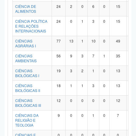
Planalto
CIÊNCIA DE
24
2
0
6
0
15
1
ALIMENTOS
CIÊNCIA POLÍTICA
24
0
1
3
0
15
5
E RELAÇÕES
INTERNACIONAIS
CIÊNCIAS
77
13
1
10
0
49
4
AGRÁRIAS I
CIÊNCIAS
56
9
3
7
1
35
1
AMBIENTAIS
CIÊNCIAS
19
3
2
1
0
13
0
BIOLÓGICAS I
CIÊNCIAS
18
1
1
3
0
13
0
BIOLÓGICAS II
CIÊNCIAS
12
0
0
0
0
12
0
BIOLÓGICAS III
CIÊNCIAS DA
9
0
0
1
0
7
1
RELIGIÃO E
TEOLOGIA
CIÊNCIAS E
0
0
0
0
0
0
0