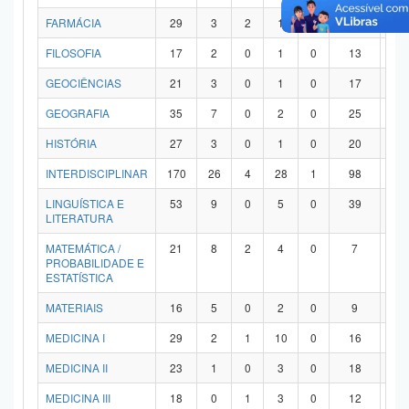
FARMÁCIA
29
3
2
1
0
21
2
FILOSOFIA
17
2
0
1
0
13
1
GEOCIÊNCIAS
21
3
0
1
0
17
0
GEOGRAFIA
35
7
0
2
0
25
1
HISTÓRIA
27
3
0
1
0
20
3
INTERDISCIPLINAR
170
26
4
28
1
98
1
LINGUÍSTICA E
53
9
0
5
0
39
0
LITERATURA
MATEMÁTICA /
21
8
2
4
0
7
0
PROBABILIDADE E
ESTATÍSTICA
MATERIAIS
16
5
0
2
0
9
0
MEDICINA I
29
2
1
10
0
16
0
MEDICINA II
23
1
0
3
0
18
1
MEDICINA III
18
0
1
3
0
12
2