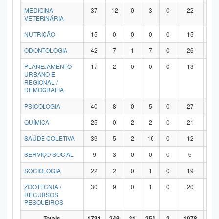
MEDICINA
37
12
0
3
0
22
0
VETERINÁRIA
NUTRIÇÃO
15
0
0
0
0
15
0
ODONTOLOGIA
42
7
1
7
0
26
1
PLANEJAMENTO
17
2
0
0
0
13
2
URBANO E
REGIONAL /
DEMOGRAFIA
PSICOLOGIA
40
8
0
5
0
27
0
QUÍMICA
25
0
2
2
0
21
0
SAÚDE COLETIVA
39
5
2
16
0
12
4
SERVIÇO SOCIAL
9
3
0
0
0
6
0
SOCIOLOGIA
22
2
0
1
0
19
0
ZOOTECNIA /
30
9
0
1
0
20
0
RECURSOS
PESQUEIROS
Totais
1731
249
31
254
2
1078
11