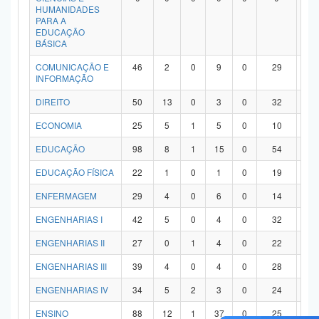
HUMANIDADES
PARA A
EDUCAÇÃO
BÁSICA
COMUNICAÇÃO E
46
2
0
9
0
29
6
INFORMAÇÃO
DIREITO
50
13
0
3
0
32
2
ECONOMIA
25
5
1
5
0
10
4
EDUCAÇÃO
98
8
1
15
0
54
2
EDUCAÇÃO FÍSICA
22
1
0
1
0
19
1
ENFERMAGEM
29
4
0
6
0
14
5
ENGENHARIAS I
42
5
0
4
0
32
1
ENGENHARIAS II
27
0
1
4
0
22
0
ENGENHARIAS III
39
4
0
4
0
28
3
ENGENHARIAS IV
34
5
2
3
0
24
0
ENSINO
88
12
1
37
0
25
1