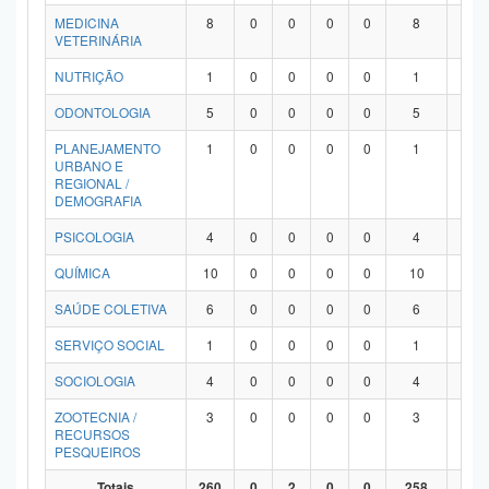
MEDICINA
8
0
0
0
0
8
0
VETERINÁRIA
NUTRIÇÃO
1
0
0
0
0
1
0
ODONTOLOGIA
5
0
0
0
0
5
0
PLANEJAMENTO
1
0
0
0
0
1
0
URBANO E
REGIONAL /
DEMOGRAFIA
PSICOLOGIA
4
0
0
0
0
4
0
QUÍMICA
10
0
0
0
0
10
0
SAÚDE COLETIVA
6
0
0
0
0
6
0
SERVIÇO SOCIAL
1
0
0
0
0
1
0
SOCIOLOGIA
4
0
0
0
0
4
0
ZOOTECNIA /
3
0
0
0
0
3
0
RECURSOS
PESQUEIROS
Totais
260
0
2
0
0
258
0