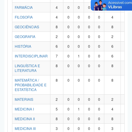
FARMÁCIA
4
0
0
0
0
4
0
FILOSOFIA
4
0
0
0
0
4
0
GEOCIÊNCIAS
8
0
0
0
0
8
0
GEOGRAFIA
2
0
0
0
0
2
0
HISTÓRIA
6
0
0
0
0
6
0
INTERDISCIPLINAR
7
0
1
0
0
6
0
LINGUÍSTICA E
8
0
0
0
0
8
0
LITERATURA
MATEMÁTICA /
8
0
0
0
0
8
0
PROBABILIDADE E
ESTATÍSTICA
MATERIAIS
2
0
0
0
0
2
0
MEDICINA I
5
0
1
0
0
4
0
MEDICINA II
8
0
0
0
0
8
0
MEDICINA III
3
0
0
0
0
3
0