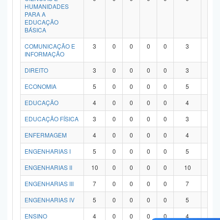
HUMANIDADES
PARA A
EDUCAÇÃO
BÁSICA
COMUNICAÇÃO E
3
0
0
0
0
3
0
INFORMAÇÃO
DIREITO
3
0
0
0
0
3
0
ECONOMIA
5
0
0
0
0
5
0
EDUCAÇÃO
4
0
0
0
0
4
0
EDUCAÇÃO FÍSICA
3
0
0
0
0
3
0
ENFERMAGEM
4
0
0
0
0
4
0
ENGENHARIAS I
5
0
0
0
0
5
0
ENGENHARIAS II
10
0
0
0
0
10
0
ENGENHARIAS III
7
0
0
0
0
7
0
ENGENHARIAS IV
5
0
0
0
0
5
0
ENSINO
4
0
0
0
0
4
0