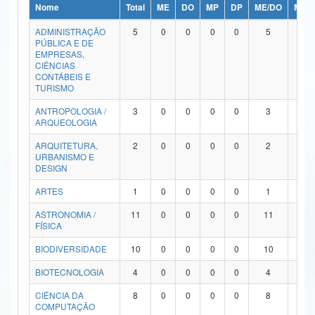
Nome
Total
ME
DO
MP
DP
ME/DO
MP/
Ministério da Ciência, Tecnologia, Inovações e Comunicações
ADMINISTRAÇÃO
5
0
0
0
0
5
0
PÚBLICA E DE
Ministério do Meio Ambiente
EMPRESAS,
CIÊNCIAS
Ministério do Turismo
CONTÁBEIS E
TURISMO
Ministério do Desenvolvimento Regional
ANTROPOLOGIA /
3
0
0
0
0
3
0
ARQUEOLOGIA
Controladoria-Geral da União
ARQUITETURA,
2
0
0
0
0
2
0
URBANISMO E
Ministério da Mulher, da Família e dos Direitos Humanos
DESIGN
Secretaria-Geral
ARTES
1
0
0
0
0
1
0
ASTRONOMIA /
11
0
0
0
0
11
0
Secretaria de Governo
FÍSICA
Gabinete de Segurança Institucional
BIODIVERSIDADE
10
0
0
0
0
10
0
Advocacia-Geral da União
BIOTECNOLOGIA
4
0
0
0
0
4
0
CIÊNCIA DA
8
0
0
0
0
8
0
Banco Central do Brasil
COMPUTAÇÃO