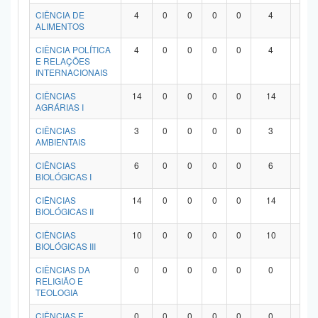
Planalto
CIÊNCIA DE
4
0
0
0
0
4
0
ALIMENTOS
CIÊNCIA POLÍTICA
4
0
0
0
0
4
0
E RELAÇÕES
INTERNACIONAIS
CIÊNCIAS
14
0
0
0
0
14
0
AGRÁRIAS I
CIÊNCIAS
3
0
0
0
0
3
0
AMBIENTAIS
CIÊNCIAS
6
0
0
0
0
6
0
BIOLÓGICAS I
CIÊNCIAS
14
0
0
0
0
14
0
BIOLÓGICAS II
CIÊNCIAS
10
0
0
0
0
10
0
BIOLÓGICAS III
CIÊNCIAS DA
0
0
0
0
0
0
0
RELIGIÃO E
TEOLOGIA
CIÊNCIAS E
0
0
0
0
0
0
0