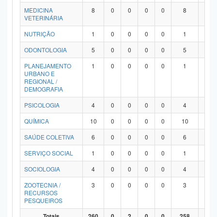
MEDICINA
8
0
0
0
0
8
0
VETERINÁRIA
NUTRIÇÃO
1
0
0
0
0
1
0
ODONTOLOGIA
5
0
0
0
0
5
0
PLANEJAMENTO
1
0
0
0
0
1
0
URBANO E
REGIONAL /
DEMOGRAFIA
PSICOLOGIA
4
0
0
0
0
4
0
QUÍMICA
10
0
0
0
0
10
0
SAÚDE COLETIVA
6
0
0
0
0
6
0
SERVIÇO SOCIAL
1
0
0
0
0
1
0
SOCIOLOGIA
4
0
0
0
0
4
0
ZOOTECNIA /
3
0
0
0
0
3
0
RECURSOS
PESQUEIROS
Totais
260
0
2
0
0
258
0