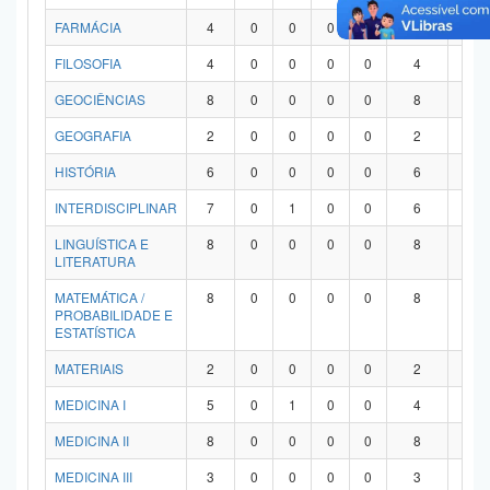
FARMÁCIA
4
0
0
0
0
4
0
FILOSOFIA
4
0
0
0
0
4
0
GEOCIÊNCIAS
8
0
0
0
0
8
0
GEOGRAFIA
2
0
0
0
0
2
0
HISTÓRIA
6
0
0
0
0
6
0
INTERDISCIPLINAR
7
0
1
0
0
6
0
LINGUÍSTICA E
8
0
0
0
0
8
0
LITERATURA
MATEMÁTICA /
8
0
0
0
0
8
0
PROBABILIDADE E
ESTATÍSTICA
MATERIAIS
2
0
0
0
0
2
0
MEDICINA I
5
0
1
0
0
4
0
MEDICINA II
8
0
0
0
0
8
0
MEDICINA III
3
0
0
0
0
3
0