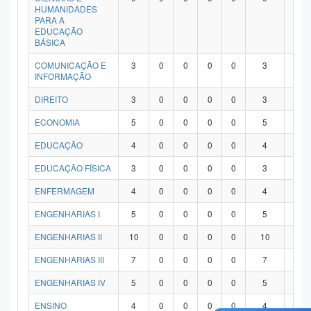
HUMANIDADES
PARA A
EDUCAÇÃO
BÁSICA
COMUNICAÇÃO E
3
0
0
0
0
3
0
INFORMAÇÃO
DIREITO
3
0
0
0
0
3
0
ECONOMIA
5
0
0
0
0
5
0
EDUCAÇÃO
4
0
0
0
0
4
0
EDUCAÇÃO FÍSICA
3
0
0
0
0
3
0
ENFERMAGEM
4
0
0
0
0
4
0
ENGENHARIAS I
5
0
0
0
0
5
0
ENGENHARIAS II
10
0
0
0
0
10
0
ENGENHARIAS III
7
0
0
0
0
7
0
ENGENHARIAS IV
5
0
0
0
0
5
0
ENSINO
4
0
0
0
0
4
0