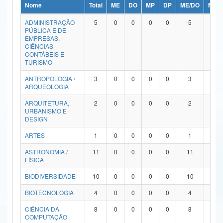
Nome
Total
ME
DO
MP
DP
ME/DO
MP/
Ministério da Ciência, Tecnologia, Inovações e Comunicações
ADMINISTRAÇÃO
5
0
0
0
0
5
0
PÚBLICA E DE
Ministério do Meio Ambiente
EMPRESAS,
CIÊNCIAS
Ministério do Turismo
CONTÁBEIS E
TURISMO
Ministério do Desenvolvimento Regional
ANTROPOLOGIA /
3
0
0
0
0
3
0
ARQUEOLOGIA
Controladoria-Geral da União
ARQUITETURA,
2
0
0
0
0
2
0
URBANISMO E
Ministério da Mulher, da Família e dos Direitos Humanos
DESIGN
Secretaria-Geral
ARTES
1
0
0
0
0
1
0
ASTRONOMIA /
11
0
0
0
0
11
0
Secretaria de Governo
FÍSICA
Gabinete de Segurança Institucional
BIODIVERSIDADE
10
0
0
0
0
10
0
Advocacia-Geral da União
BIOTECNOLOGIA
4
0
0
0
0
4
0
CIÊNCIA DA
8
0
0
0
0
8
0
Banco Central do Brasil
COMPUTAÇÃO