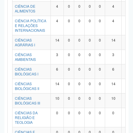
Planalto
CIÊNCIA DE
4
0
0
0
0
4
0
ALIMENTOS
CIÊNCIA POLÍTICA
4
0
0
0
0
4
0
E RELAÇÕES
INTERNACIONAIS
CIÊNCIAS
14
0
0
0
0
14
0
AGRÁRIAS I
CIÊNCIAS
3
0
0
0
0
3
0
AMBIENTAIS
CIÊNCIAS
6
0
0
0
0
6
0
BIOLÓGICAS I
CIÊNCIAS
14
0
0
0
0
14
0
BIOLÓGICAS II
CIÊNCIAS
10
0
0
0
0
10
0
BIOLÓGICAS III
CIÊNCIAS DA
0
0
0
0
0
0
0
RELIGIÃO E
TEOLOGIA
CIÊNCIAS E
0
0
0
0
0
0
0