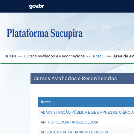
Casa Civil
Ministério da Justiça e
Segurança Pública
Ministério da Agricultura,
Ministério da Educação
Pecuária e Abastecimento
Ministério do Meio Ambiente
Ministério do Turismo
INÍCIO
Cursos Avaliados e Reconhecidos
Nota 6
Área de Av
Secretaria de Governo
Gabinete de Segurança
Institucional
Cursos Avaliados e Reconhecidos
Nome
ADMINISTRAÇÃO PÚBLICA E DE EMPRESAS, CIÊNCIA
ANTROPOLOGIA / ARQUEOLOGIA
ARQUITETURA, URBANISMO E DESIGN