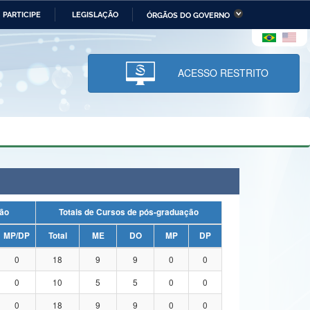
PARTICIPE
LEGISLAÇÃO
ÓRGÃOS DO GOVERNO
stério da Economia
Ministério da Infraestrutura
stério de Minas e Energia
Ministério da Ciência,
Tecnologia, Inovações e
ACESSO RESTRITO
Comunicações
tério da Mulher, da Família
Secretaria-Geral
s Direitos Humanos
lto
duação
Totais de Cursos de pós-graduação
MP/DP
Total
ME
DO
MP
DP
0
18
9
9
0
0
0
10
5
5
0
0
0
18
9
9
0
0