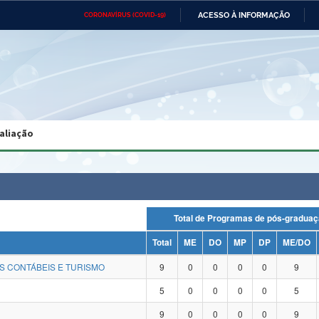
ACESSO À INFORMAÇÃO
CORONAVÍRUS (COVID-19)
Ministério da Defesa
Ministério das Relações
Mini
Exteriores
IR
PARA
O
CONTEÚDO
Ministério da Cidadania
Ministério da Saúde
Mini
Ministério do Desenvolvimento
Controladoria-Geral da União
Minis
Regional
e do
aliação
Advocacia-Geral da União
Banco Central do Brasil
Plana
Total de Programas de pós-gra
Total
ME
DO
MP
DP
ME/DO
S CONTÁBEIS E TURISMO
9
0
0
0
0
9
5
0
0
0
0
5
9
0
0
0
0
9