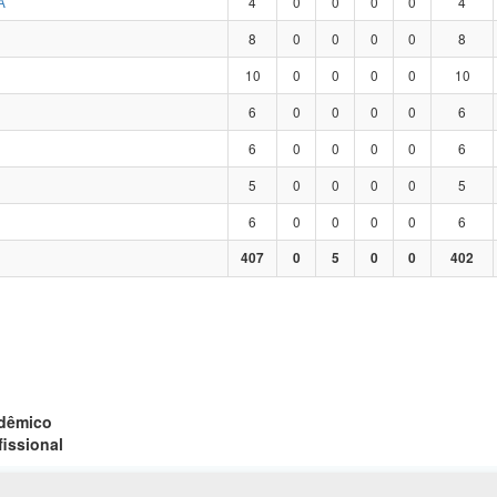
A
4
0
0
0
0
4
8
0
0
0
0
8
10
0
0
0
0
10
6
0
0
0
0
6
6
0
0
0
0
6
5
0
0
0
0
5
6
0
0
0
0
6
407
0
5
0
0
402
adêmico
fissional