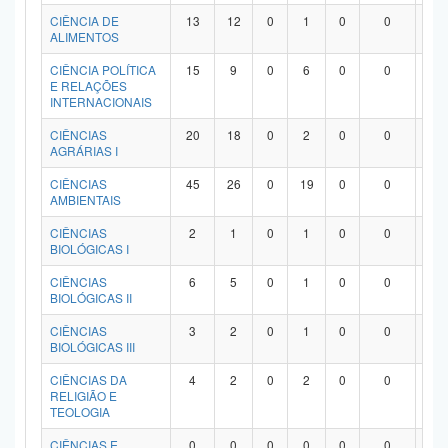
Planalto
CIÊNCIA DE
13
12
0
1
0
0
0
ALIMENTOS
CIÊNCIA POLÍTICA
15
9
0
6
0
0
0
E RELAÇÕES
INTERNACIONAIS
CIÊNCIAS
20
18
0
2
0
0
0
AGRÁRIAS I
CIÊNCIAS
45
26
0
19
0
0
0
AMBIENTAIS
CIÊNCIAS
2
1
0
1
0
0
0
BIOLÓGICAS I
CIÊNCIAS
6
5
0
1
0
0
0
BIOLÓGICAS II
CIÊNCIAS
3
2
0
1
0
0
0
BIOLÓGICAS III
CIÊNCIAS DA
4
2
0
2
0
0
0
RELIGIÃO E
TEOLOGIA
CIÊNCIAS E
0
0
0
0
0
0
0