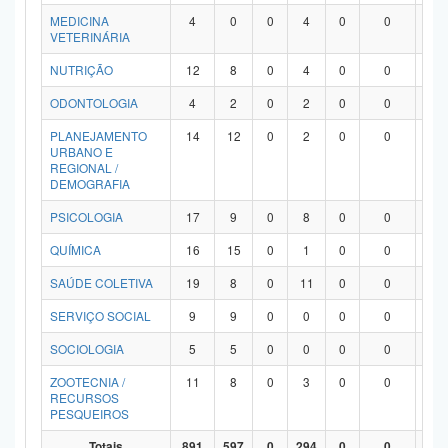
MEDICINA
4
0
0
4
0
0
0
VETERINÁRIA
NUTRIÇÃO
12
8
0
4
0
0
0
ODONTOLOGIA
4
2
0
2
0
0
0
PLANEJAMENTO
14
12
0
2
0
0
0
URBANO E
REGIONAL /
DEMOGRAFIA
PSICOLOGIA
17
9
0
8
0
0
0
QUÍMICA
16
15
0
1
0
0
0
SAÚDE COLETIVA
19
8
0
11
0
0
0
SERVIÇO SOCIAL
9
9
0
0
0
0
0
SOCIOLOGIA
5
5
0
0
0
0
0
ZOOTECNIA /
11
8
0
3
0
0
0
RECURSOS
PESQUEIROS
Totais
891
597
0
294
0
0
0