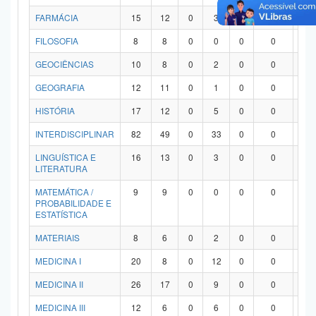
FARMÁCIA
15
12
0
3
0
0
0
FILOSOFIA
8
8
0
0
0
0
0
GEOCIÊNCIAS
10
8
0
2
0
0
0
GEOGRAFIA
12
11
0
1
0
0
0
HISTÓRIA
17
12
0
5
0
0
0
INTERDISCIPLINAR
82
49
0
33
0
0
0
LINGUÍSTICA E
16
13
0
3
0
0
0
LITERATURA
MATEMÁTICA /
9
9
0
0
0
0
0
PROBABILIDADE E
ESTATÍSTICA
MATERIAIS
8
6
0
2
0
0
0
MEDICINA I
20
8
0
12
0
0
0
MEDICINA II
26
17
0
9
0
0
0
MEDICINA III
12
6
0
6
0
0
0