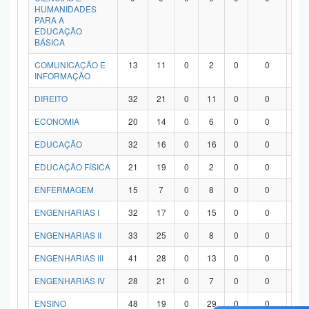
HUMANIDADES
PARA A
EDUCAÇÃO
BÁSICA
COMUNICAÇÃO E
13
11
0
2
0
0
0
INFORMAÇÃO
DIREITO
32
21
0
11
0
0
0
ECONOMIA
20
14
0
6
0
0
0
EDUCAÇÃO
32
16
0
16
0
0
0
EDUCAÇÃO FÍSICA
21
19
0
2
0
0
0
ENFERMAGEM
15
7
0
8
0
0
0
ENGENHARIAS I
32
17
0
15
0
0
0
ENGENHARIAS II
33
25
0
8
0
0
0
ENGENHARIAS III
41
28
0
13
0
0
0
ENGENHARIAS IV
28
21
0
7
0
0
0
ENSINO
48
19
0
29
0
0
0